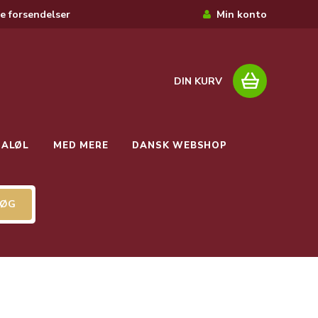
e forsendelser
Min konto
DIN KURV
IALØL
MED MERE
DANSK WEBSHOP