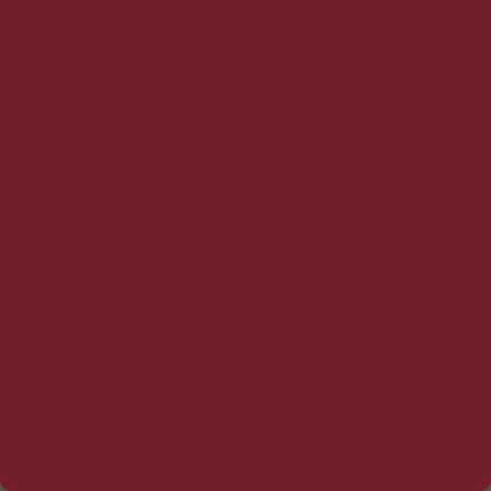
Nestville Whisky Blended Gaveæske m. 2 glas
70 cl. - 40%
Fantastisk blended whisky.
599,00 DKK
299,00 DKK
Vis produkt
Tilbud