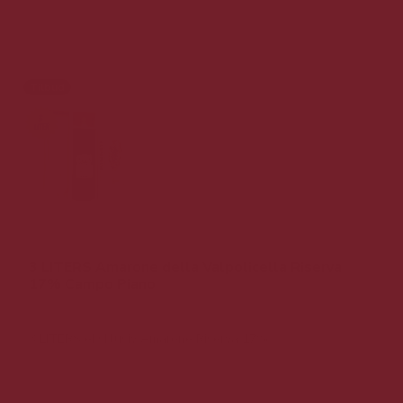
Tilbud
3 LITERS Amarone della Valpolicella Riserva
17% Campo Piano
3 LITERS eksklusiv Amarone Riserva 17%
2.199,00 DKK