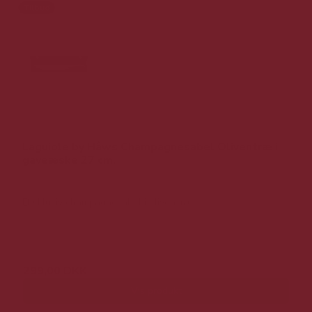
Tilbud
Laguiole by Hâws Champagnesabel Oliventræ i
gaveæske 27 cm.
Eksklusiv champagnesabel i oliventræ!
599,00 DKK
299,00 DKK
Vis produkt