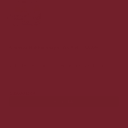
Svenska Nubbar snaps 10 x 5 cl. - 38,8%
10 forskellige varianter af fremragende svensk snaps
239,00 DKK
139,00 DKK
Vis produkt