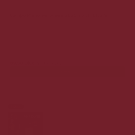
Campo Piano Veronese 2025 75 cl. 13,5%
Blandt de bedste hvidvine i Danmark !
179,00 DKK v/ 6 stk.
v/ 6 stk.
89,00 DKK
Vis produkt
Tilbud