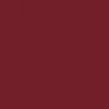
1,5 LITERS Magnum Amarone della Valpolicella
Riserva 17% Campo Piano
MAGNUM eksklusiv Amarone Riserva 17%
1.099,00 DKK
599,00 DKK
Vis produkt