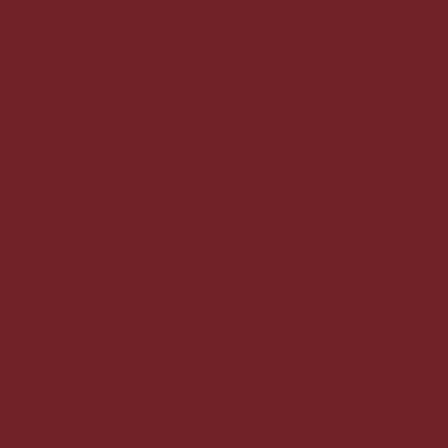
Tilbud
Champagneglas Royal Riviera 6 STK. med logo
Super flotte Champagneglas fra Champagne Royal Riviera.
399,00 DKK
149,00 DKK