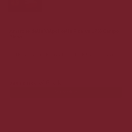
Amarone della Valpolicella Riserva 17% Campo
Piano
Eksklusiv Amarone Riserva 17% i absolut højeste kvalitet!
469,00 DKK v/ 6 stk.
v/ 6 stk.
249,00 DKK
Vis produkt