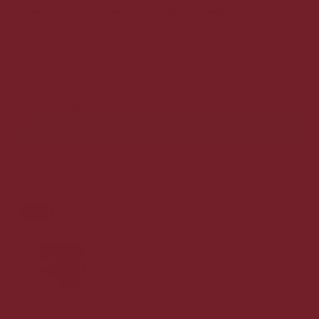
Hendricks Gin Maestro Jigger Gaveæske 70 cl. -
41,4%
Vanvittigt god og populær gin.
299,00 DKK
Vis produkt
Tilbud