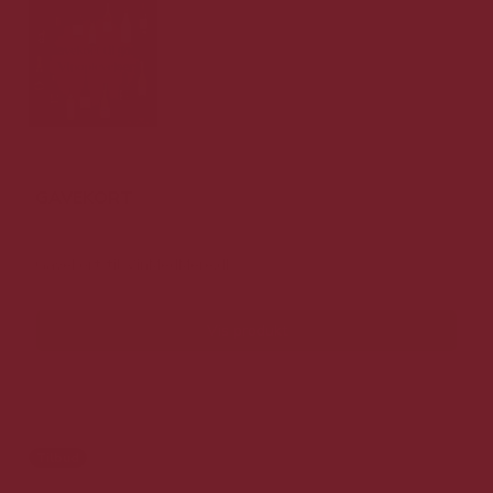
GAVEKORT
Gavekort til VinMedMere.dk
Vis produkt
Tilbud