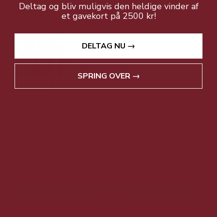
Deltag og bliv muligvis den heldige vinder af
et gavekort på 2500 kr!
DELTAG NU →
SPRING OVER →
Monkey 47 Gin sæt 3 x 5 cl.
Perfekt smagesæt fra Monkey 47
159,00 DKK
Vis produkt