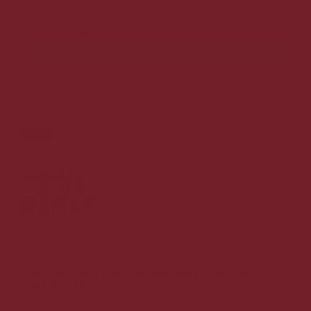
2.395,00 DKK
Vis produkt
Tilbud
Douglas Laing's Remarkable Regional Malts Gift
Pack 5x5 cl.