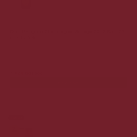
Dom Pérignon Champagne Vintage 2017 Brut 75
cl. - 12,5%
NY vintage 2017 fra Dom Pérignon Champagne.
1.649,00 DKK
Vis produkt
Tilbud