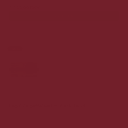
1.199,00 DKK
Vis produkt
Tilbud
Laguiole gaffelsæt m. 6 stk. i sort
599,00 DKK