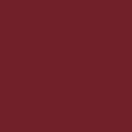
Underberg Bitter bælte 24x2 cl. - 44%
24 styk Underberg + flot læderbælte.
599,00 DKK
449,00 DKK
Vis produkt
Tilbud