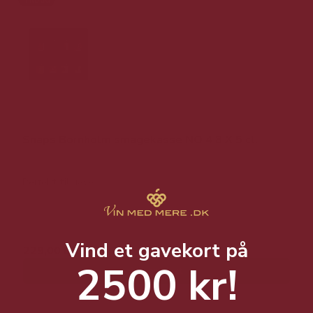
Snaps Bornholm smagekasse NO 4 8 X 5 cl.
Perfekt til gave
449,00 DKK
Vind et gavekort på
229,00 DKK
2500 kr!
Vis produkt