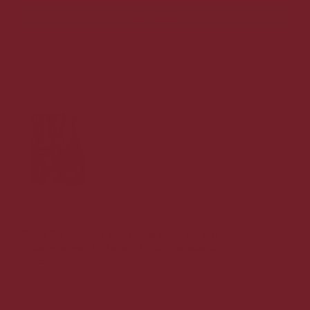
Vis produkt
Dom Pérignon Lady Gaga Limited Edition
Champagne Vintage 2010 i gaveæske 75 cl. -
12,5%
Eksklusivt samarbejde!