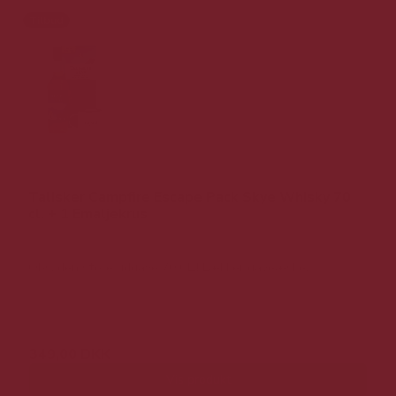
Tilbud
Talisker Campfire Escape Pack Skye Whisky 70
cl. + 1 Emaljekrus
Obs. den store udgave 70 CL.! Lækker gaveæske.
649,00 DKK
349,00 DKK
Vis produkt