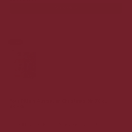
Vis produkt
Tilbud
Four Pillars Australian Christmas Gin 70 cl. -
43,8%
JULE GIN fra Four Pillars! Waauw siger vi bare!