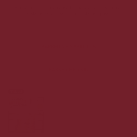
Her på siden finder du også færdigpakkede gavekurve i
forskellige størrelser og til forskellige priser.
PAKKER MED SPIRITUS
PAKKER MED VIN
Tilbud