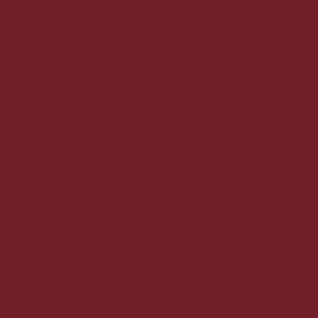
Iluminado Paraje Altamira Argentina Malbec
2015 i gaveæske
TOP rødvin i gaveæske. Kun 3500 nummererede flasker!
1.098,00 DKK
598,00 DKK
Vis produkt
Tilbud