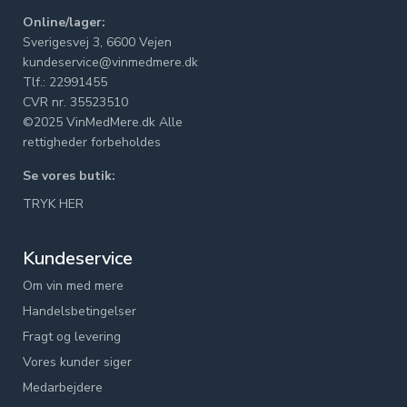
Online/lager:
Sverigesvej 3, 6600 Vejen
kundeservice@vinmedmere.dk
Tlf.: 22991455
CVR nr. 35523510
©2025 VinMedMere.dk Alle
rettigheder forbeholdes
Se vores butik:
TRYK HER
Kundeservice
Om vin med mere
Handelsbetingelser
Fragt og levering
Vores kunder siger
Medarbejdere