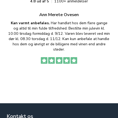
4.8 ud af 5
1100+ anmeldelser
Ann Merete Ovesen
Kan varmt anbefales.
Har handlet hos dem flere gange
og altid til min fulde tilfredshed. Bestilte min julevin kl.
f
10.00 tirsdag formiddag d. 9/12. Varen blev leveret ved min
p
dør kl. 08.30 torsdag d. 11/12. Kan kun anbefale at handle
hos dem og iøvrigt er de billigere med vinen end andre
t
steder.
Kontakt os