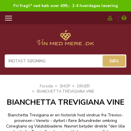
Fri fragt* ved køb over 499,-
.
2-4 hverdages levering
T
o
g
g
l
e
n
a
v
i
g
Forside
SHOP
DRUER
a
BIANCHETTA TREVIGIANA VINE
t
BIANCHETTA TREVIGIANA VINE
i
o
n
Bianchetta Trevigiana er en historisk hvid vindrue fra Treviso-
provinsen i Veneto - dyrket i flere århundreder omkring
Conegliano og Valdobbiadene. Navnet betyder direkte "den lille