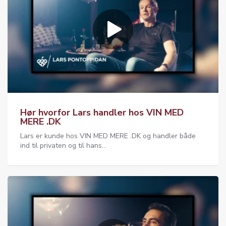
Hør hvorfor Lars handler hos VIN MED
MERE .DK
Lars er kunde hos VIN MED MERE .DK og handler både
ind til privaten og til hans...