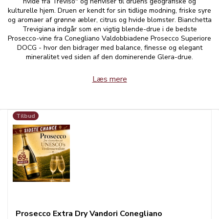
hvide fra Treviso" og henviser til druens geografiske og
kulturelle hjem. Druen er kendt for sin tidlige modning, friske syre
og aromaer af grønne æbler, citrus og hvide blomster. Bianchetta
Trevigiana indgår som en vigtig blende-drue i de bedste
Prosecco-vine fra Conegliano Valdobbiadene Prosecco Superiore
DOCG - hvor den bidrager med balance, finesse og elegant
mineralitet ved siden af den dominerende Glera-drue.
Læs mere
Tilbud
Prosecco Extra Dry Vandori Conegliano