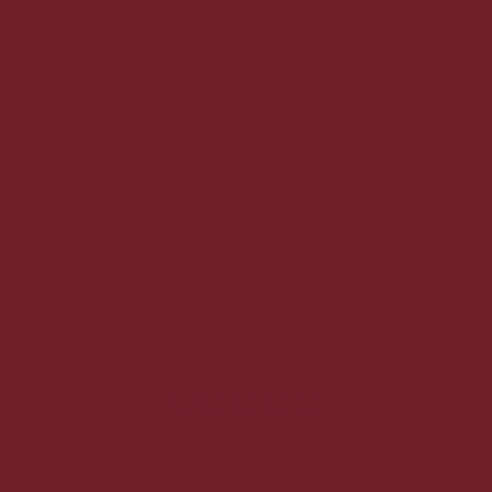
Se mere om vores familieejede
virksomhed i Vejen
Vi er en stolt familieejet virksomhed med stor passion for
vin.
Fremragende
4.8 ud af 5
1100+ anmeldelser