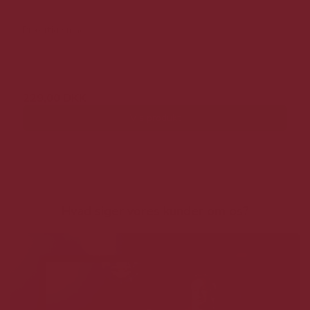
Prægtig smag!
299,00 DKK
229,00 DKK
Vis produkt
Hvad siger vores kunder om os?