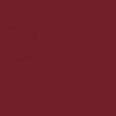
Læs mere
Tilbud
Domaine l´Odylee La Prometteuse Cotes du
Rhone Blanc 2024 12,5%
Harmonisk hvidvin fra Côtes du Rhône.
149,00 DKK v/ 6 stk.