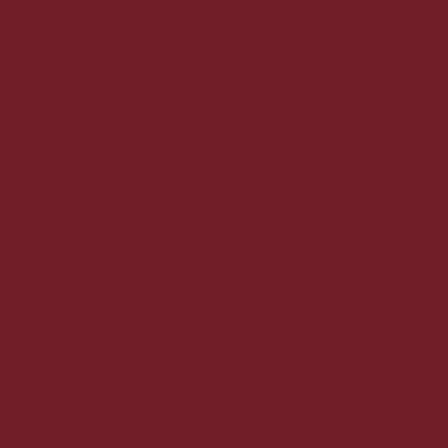
Sverigesvej 3, 6600 Vejen
kundeservice@vinmedmere.dk
Tlf.: 22991455
CVR nr. 35523510
©2025 VinMedMere.dk Alle
rettigheder forbeholdes
Se vores butik:
TRYK HER
Kundeservice
Om vin med mere
Handelsbetingelser
Fragt og levering
Vores kunder siger
Medarbejdere
Kundeservice
Privatlivspolitik