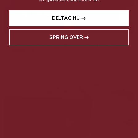
DELTAG NU →
SPRING OVER →
Hør hvorfor Claus handler hos VIN MED
MERE .DK
Claus er kunde hos VIN MED MERE .DK og handler ofte
vores Primitvo Solone 17%...