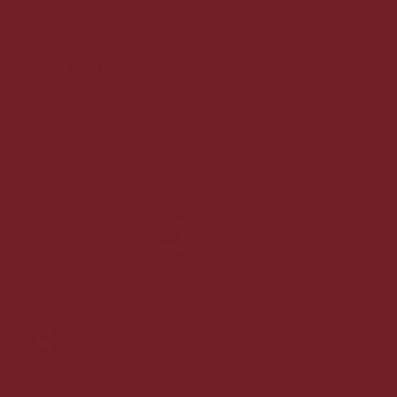
Cookiepolitik
Dansk & trygt
100% Danskejet
Ledige jobs
Anbefaling fra kunderne
Gaveløsninger
Arrangementer