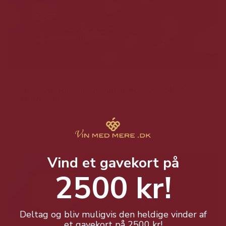
Hør hvorfor Lars handler hos VIN MED
MERE .DK
Lars er kunde hos VIN MED MERE .DK og handler både
ind til privaten og til hans...
Vind et gavekort på
2500 kr!
Deltag og bliv muligvis den heldige vinder af
et gavekort på 2500 kr!