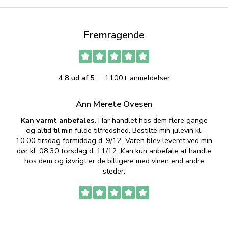
Fremragende
4.8 ud af 5
1100+ anmeldelser
Ann Merete Ovesen
Kan varmt anbefales.
Har handlet hos dem flere gange
og altid til min fulde tilfredshed. Bestilte min julevin kl.
f
10.00 tirsdag formiddag d. 9/12. Varen blev leveret ved min
p
dør kl. 08.30 torsdag d. 11/12. Kan kun anbefale at handle
hos dem og iøvrigt er de billigere med vinen end andre
t
steder.