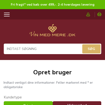
Fri fragt* ved køb over 499,-
.
2-4 hverdages levering
T
o
g
g
l
e
n
a
v
i
g
Opret bruger
a
t
i
Indtast venligst dine informationer. Felter markeret med * er
o
obligatoriske
n
Kundetype