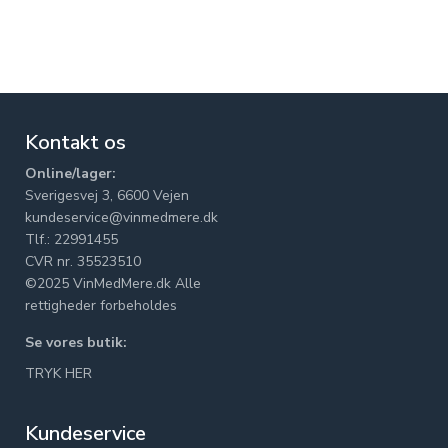
Kontakt os
Online/lager:
Sverigesvej 3, 6600 Vejen
kundeservice@vinmedmere.dk
Tlf.: 22991455
CVR nr. 35523510
©2025 VinMedMere.dk Alle
rettigheder forbeholdes
Se vores butik:
TRYK HER
Kundeservice