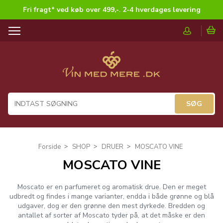
Fri fragt* ved køb over 499,-
.
2-4 hverdages levering
T
o
g
g
l
e
n
a
v
i
g
Forside
SHOP
DRUER
MOSCATO VINE
a
MOSCATO VINE
t
i
o
Moscato er en parfumeret og aromatisk drue. Den er meget
n
udbredt og findes i mange varianter, endda i både grønne og blå
udgaver, dog er den grønne den mest dyrkede. Bredden og
antallet af sorter af Moscato tyder på, at det måske er den