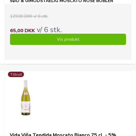
SØD & UIMODSTÅELIG MOSCATO ROSÉ BOBLER
129,00 DKK v/ 6 stk.
v/ 6 stk.
65,00 DKK
Vis produkt
Tilbud
Vida Viña Tendida Moscato Bianco 75 cl. - 5%