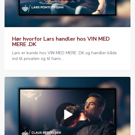
Hør hvorfor Lars handler hos VIN MED
MERE .DK
Lars er kunde hos VIN MED MERE .DK og handler både
ind til privaten og til hans...