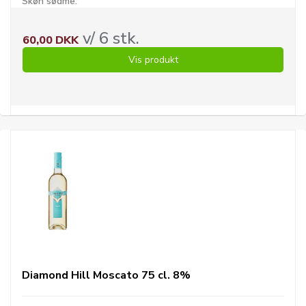
Skøn sødme.
v/ 6 stk.
60,00 DKK
Vis produkt
Diamond Hill Moscato 75 cl. 8%