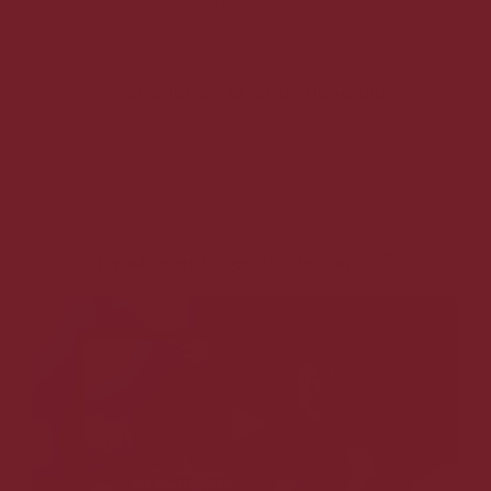
eller telefon: 41656000
Vi glæder os til at betjene dig!
Hvad siger vores kunder om os?