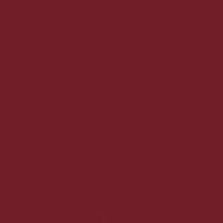
Om vin med mere
Handelsbetingelser
Fragt og levering
Vores kunder siger
Medarbejdere
Kundeservice
Privatlivspolitik
Cookiepolitik
Dansk & trygt
100% Danskejet
Ledige jobs
Anbefaling fra kunderne
Gaveløsninger
Arrangementer