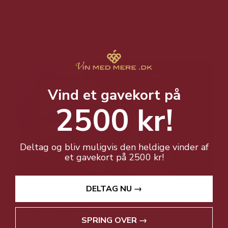
virksomhed i Vejen
Vi er en stolt familieejet virksomhed med stor
passion for vin.
Vind et gavekort på
2500 kr!
Deltag og bliv muligvis den heldige vinder af
et gavekort på 2500 kr!
DELTAG NU →
Hør hvorfor Mikkel handler hos VIN
MED MERE .DK
SPRING OVER →
Mikkel er kunde hos VIN MED MERE .DK og handler