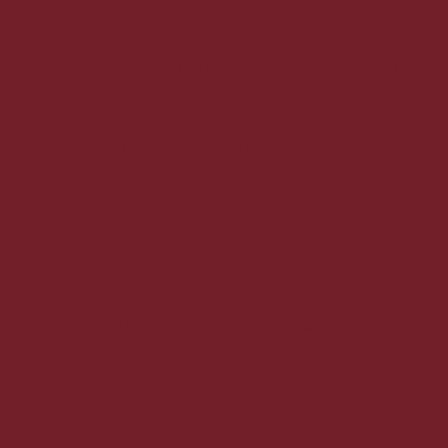
Vores butik ligger på Haderslevvej 7, 6000 Kolding.
Der er gratis parkering lige ved døren.
Du kan med fordel besøge butikken og tilmelde dig vores
kundeklub.
Som medlem af Kundeklubben er du altid den første til at få
information om vores nye fantastiske vine, tilbud,
prøvesmagninger og andre vin-arrangementer i butikken.
Du er altid velkommen til at kontakte os på:
kolding@vinmedmere.dk