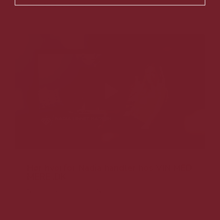
ofte italienske vine.
Hør hvorfor Nadia handler hos VIN MED
MERE .DK
Nadia er kunde hos VIN MED MERE .DK og handler
ofte gode hvidvine.