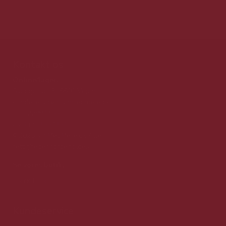
Kontakt os
Online/lager:
Sverigesvej 3, 6600 Vejen
kundeservice@vinmedmere.dk
Tlf.: 22991455
CVR nr. 35523510
©2025 VinMedMere.dk Alle
rettigheder forbeholdes
Se vores butik:
TRYK HER
Kundeservice