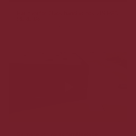
Hør hvorfor Claus handler hos VIN MED
MERE .DK
Claus er kunde hos VIN MED MERE .DK og handler
ofte vores Primitvo Solone 17%...
Se mere om vores familieejede