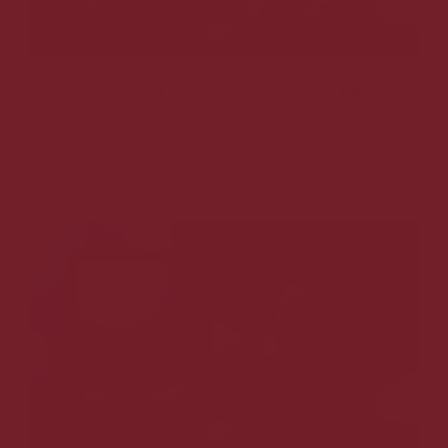
Hør hvorfor Lars handler hos VIN MED
MERE .DK
Lars er kunde hos VIN MED MERE .DK og handler
både ind til privaten og til hans...