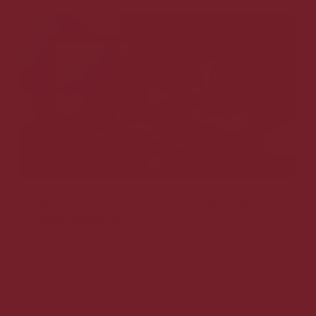
Hør hvorfor Casper handler hos VIN
MED MERE .DK
Casper er kunde hos VIN MED MERE .DK og handler
ofte bobler ind til weekenden.