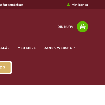
e forsendelser
Min konto
DIN KURV
IALØL
MED MERE
DANSK WEBSHOP