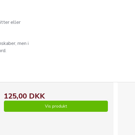
itter eller
skaber, men i
ord.
125,00 DKK
Vis produkt