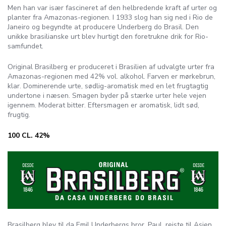
Men han var især fascineret af den helbredende kraft af urter og
planter fra Amazonas-regionen. I 1933 slog han sig ned i Rio de
Janeiro og begyndte at producere Underberg do Brasil. Den
unikke brasilianske urt blev hurtigt den foretrukne drik for Rio-
samfundet.
Original Brasilberg er produceret i Brasilien af ​​udvalgte urter fra
Amazonas-regionen med 42% vol. alkohol. Farven er mørkebrun,
klar. Dominerende urte, sødlig-aromatisk med en let frugtagtig
undertone i næsen. Smagen byder på stærke urter hele vejen
igennem. Moderat bitter. Eftersmagen er aromatisk, lidt sød,
frugtig.
100 CL. 42%
Brasilberg blev til da Emil Underbergs bror, Paul, rejste til Asien