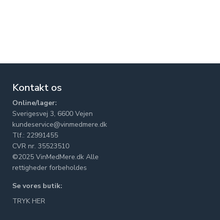
Kontakt os
Online/lager:
Sverigesvej 3, 6600 Vejen
kundeservice@vinmedmere.dk
Tlf.: 22991455
CVR nr. 35523510
©2025 VinMedMere.dk Alle
rettigheder forbeholdes
Se vores butik:
TRYK HER