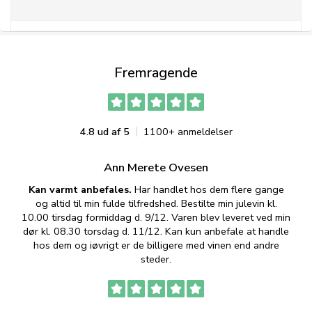
Fremragende
4.8 ud af 5
1100+ anmeldelser
Ann Merete Ovesen
Kan varmt anbefales.
Har handlet hos dem flere gange
og altid til min fulde tilfredshed. Bestilte min julevin kl.
f
10.00 tirsdag formiddag d. 9/12. Varen blev leveret ved min
p
dør kl. 08.30 torsdag d. 11/12. Kan kun anbefale at handle
hos dem og iøvrigt er de billigere med vinen end andre
t
steder.