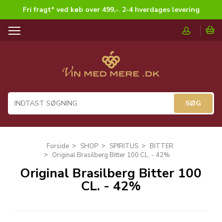
Fri fragt* ved køb over 499,-
.
2-4 hverdages levering
T
o
g
g
l
e
n
a
v
i
g
Forside
SHOP
SPIRITUS
BITTER
a
Original Brasilberg Bitter 100 CL. - 42%
t
Original Brasilberg Bitter 100
i
CL. - 42%
o
n