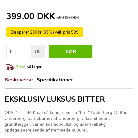
399,00 DKK
599,00 DKK
Du sparer 200 kr (33%) vejl. pris 599
stk.
KØB
3
stk.
på lager
Beskrivelse
Specifikationer
EKSKLUSIV LUKSUS BITTER
OBS. 1 LITER! Knap så kendt som sin "bror" Underberg. Dr Paul
Underberg, barnebarnet af Underberg-virksomhedens
grundlægger, var en kosmopolitisk og lidenskabelig
opdagelsesrejsende af fremmede kulturer.