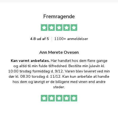
Fremragende
4.8 ud af 5
1100+ anmeldelser
Ann Merete Ovesen
Kan varmt anbefales.
Har handlet hos dem flere gange
og altid til min fulde tilfredshed. Bestilte min julevin kl.
f
10.00 tirsdag formiddag d. 9/12. Varen blev leveret ved min
p
dør kl. 08.30 torsdag d. 11/12. Kan kun anbefale at handle
hos dem og iøvrigt er de billigere med vinen end andre
t
steder.