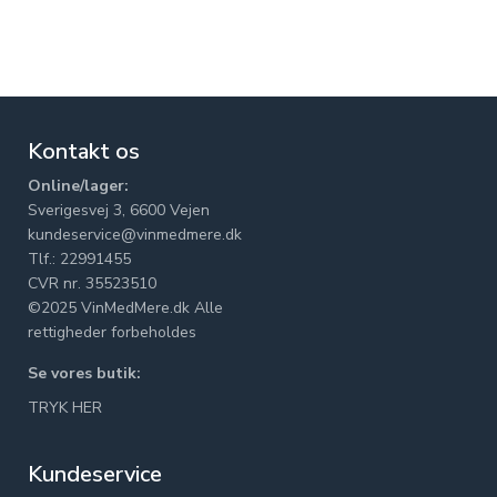
Kontakt os
Online/lager:
Sverigesvej 3, 6600 Vejen
kundeservice@vinmedmere.dk
Tlf.: 22991455
CVR nr. 35523510
©2025 VinMedMere.dk Alle
rettigheder forbeholdes
Se vores butik:
TRYK HER
Kundeservice