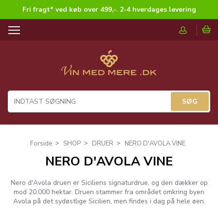
Fri fragt* ved køb over 499,-
.
2-4 hverdages levering
T
o
g
g
l
e
n
a
v
i
g
Forside
SHOP
DRUER
NERO D'AVOLA VINE
a
NERO D'AVOLA VINE
t
i
o
Nero d'Avola druen er Siciliens signaturdrue, og den dækker op
n
mod 20.000 hektar. Druen stammer fra området omkring byen
Avola på det sydøstlige Sicilien, men findes i dag på hele øen.