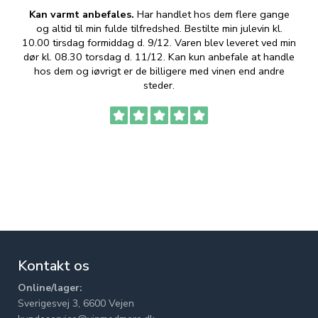
Kan varmt anbefales.
Har handlet hos dem flere gange
og altid til min fulde tilfredshed. Bestilte min julevin kl.
f
10.00 tirsdag formiddag d. 9/12. Varen blev leveret ved min
p
dør kl. 08.30 torsdag d. 11/12. Kan kun anbefale at handle
hos dem og iøvrigt er de billigere med vinen end andre
t
steder.
Kontakt os
Online/lager:
Sverigesvej 3, 6600 Vejen