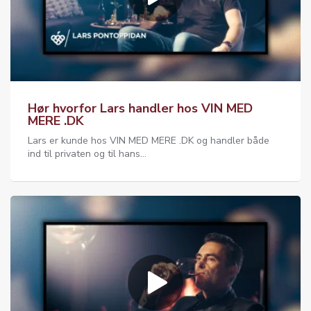
Hør hvorfor Lars handler hos VIN MED
MERE .DK
Lars er kunde hos VIN MED MERE .DK og handler både
ind til privaten og til hans...