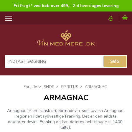
Fri fragt* ved køb over 499,-
.
2-4 hverdages levering
T
o
g
g
l
e
n
a
v
i
g
Forside
SHOP
SPIRITUS
ARMAGNAC
a
ARMAGNAC
t
i
o
Armagnac er en fransk druebrændevin, som laves i Armagnac-
n
regionen i det sydvestlige Frankrig. Det er den ældste
druebrændevin i Frankrig og kan dateres helt tilbage til 1400-
tallet.