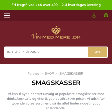
Fri fragt* ved køb over 499,-
.
2-4 hverdages levering
T
o
g
g
l
e
n
a
v
i
g
Forside
SHOP
SMAGSKASSER
a
SMAGSKASSER
t
i
o
Vi kan tilbyde et stort udvalg af populære smagskasser med
n
drinks/cocktails og vine til yderst attraktive priser. Vi udskifter
løbende vores sortiment, så du altid finder noget nyt og
spændende.