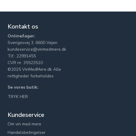
Kontakt os
Online/lager:
Sverigesvej 3, 6600 Vejen
kundeservice@vinmedmere.dk
Tlf.: 22991455
CVR nr. 35523510
©2025 VinMedMere.dk Alle
rettigheder forbeholdes
Se vores butik:
TRYK HER
Kundeservice
Om vin med mere
Handelsbetingelser