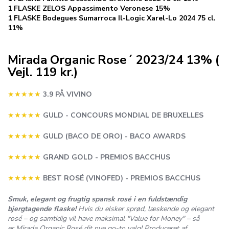
1 FLASKE ZELOS Appassimento Veronese 15%
1 FLASKE Bodegues Sumarroca Il-Logic Xarel-Lo 2024 75 cl.
11%
Mirada Organic Rose´ 2023/24 13% (
Vejl. 119 kr.)
★★★★★
3.9 PÅ VIVINO
★★★★★
GULD - CONCOURS MONDIAL DE BRUXELLES
★★★★★
GULD (BACO DE ORO) - BACO AWARDS
★★★★★
GRAND GOLD - PREMIOS BACCHUS
★★★★★
BEST ROSÉ (VINOFED) - PREMIOS BACCHUS
Smuk, elegant og frugtig spansk rosé i en fuldstændig
bjergtagende flaske!
Hvis du elsker sprød, læskende og elegant
rosé – og samtidig vil have maksimal "Value for Money" – så
er
Mirada Organic Rosé
dit nye
go-to
valg! Produceret af