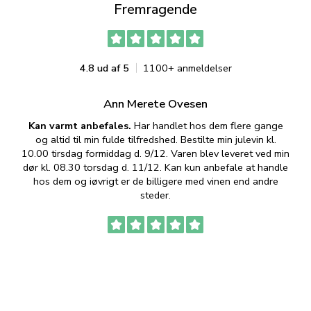
Fremragende
4.8 ud af 5
1100+ anmeldelser
Ann Merete Ovesen
Kan varmt anbefales.
Har handlet hos dem flere gange
og altid til min fulde tilfredshed. Bestilte min julevin kl.
f
10.00 tirsdag formiddag d. 9/12. Varen blev leveret ved min
p
dør kl. 08.30 torsdag d. 11/12. Kan kun anbefale at handle
hos dem og iøvrigt er de billigere med vinen end andre
t
steder.