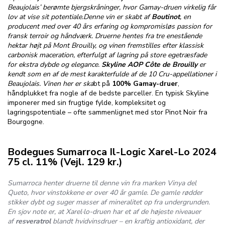
Beaujolais’ berømte bjergskråninger, hvor Gamay-druen virkelig får
lov at vise sit potentiale.Denne vin er skabt af
Boutinot
, en
producent med over 40 års erfaring og kompromisløs passion for
fransk terroir og håndværk. Druerne hentes fra tre enestående
hektar højt på Mont Brouilly, og vinen fremstilles efter klassisk
carbonisk maceration, efterfulgt af lagring på store egetræsfade
for ekstra dybde og elegance.
Skyline AOP Côte de Brouilly
er
kendt som en af de mest karakterfulde af de 10 Cru-appellationer i
Beaujolais. Vinen her er ska
bt på
100% Gamay-druer
,
håndplukket fra nogle af de bedste parceller. En typisk Skyline
imponerer med sin frugtige fylde, kompleksitet og
lagringspotentiale – ofte sammenlignet med stor Pinot Noir fra
Bourgogne.
Bodegues Sumarroca Il-Logic Xarel-Lo 2024
75 cl. 11%
(Vejl. 129 kr.)
Sumarroca henter druerne til denne vin fra marken
Vinya del
Queto
, hvor vinstokkene er over 40 år gamle. De gamle rødder
stikker dybt og suger masser af mineralitet op fra undergrunden.
En sjov note er, at Xarel·lo-druen har et af de højeste niveauer
af
resveratrol
blandt hvidvinsdruer – en kraftig antioxidant, der