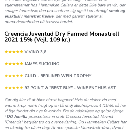
stjerneteamet hos Hammeken Cellars er dette ikke bare en vin, der
smager fantastisk; den præsenterer sig også i en utroligt
smuk og
eksklusiv mønstret flaske
, der med garanti stjæler al
opmærksomheden på terrassebordet.
Creencia Juventud Dry Farmed Monastrell
2021 15% (Vejl. 109 kr.)
★★★
★
★
VIVINO 3,8
★★★
★
★
JAMES SUCKLING
★★★★★
GULD - BERLINER WEIN TROPHY
★★★★★
92 POINT & "BEST BUY" - WINE ENTHUSIAST
Gør dig klar til at blive blæst bagover! Hvis du elsker vin med
enorm krop, mørk frugt og en tårnhøj alkoholprocent (15%), så har
vi lige fundet din nye favoritvin. Fra de nådesløse og golde bjerge
i
DO Jumilla
præsenterer vi stolt
Creencia Juventud
. Navnet
"Creencia" betyder tro og overbevisning. Og Hammeken Cellars har
en ukuelig tro på én ting: At den spanske Monastrell-drue, dyrket