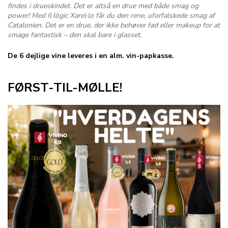
findes i drueskindet. Det er altså en drue med både smag og
power! Med
Il·lògic Xarel·lo
får du den rene, uforfalskede smag af
Catalonien. Det er en drue, der ikke behøver fad eller makeup for at
smage fantastisk – den skal bare i glasset.
De 6 dejlige vine leveres i en alm. vin-papkasse.
FØRST-TIL-MØLLE!