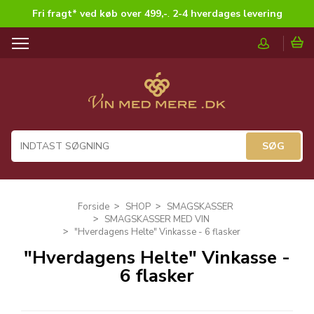
Fri fragt* ved køb over 499,-
.
2-4 hverdages levering
T
o
g
g
l
e
n
a
v
i
g
Forside
SHOP
SMAGSKASSER
a
SMAGSKASSER MED VIN
t
"Hverdagens Helte" Vinkasse - 6 flasker
i
"Hverdagens Helte" Vinkasse -
o
6 flasker
n