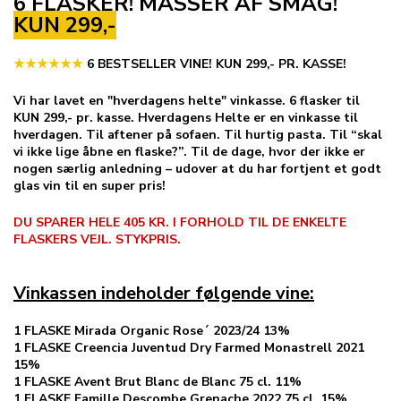
6 FLASKER! MASSER AF SMAG!
KUN 299,-
★★★
★
★★
6 BESTSELLER VINE! KUN 299,- PR. KASSE
!
Vi har lavet en "hverdagens helte" vinkasse. 6 flasker til
KUN 299,- pr. kasse. Hverdagens Helte er en vinkasse til
hverdagen. Til aftener på sofaen. Til hurtig pasta. Til “skal
vi ikke lige åbne en flaske?”. Til de dage, hvor der ikke er
nogen særlig anledning – udover at du har fortjent et godt
glas vin til en super pris!
DU SPARER HELE 405 KR. I FORHOLD TIL DE ENKELTE
FLASKERS VEJL. STYKPRIS.
Vinkassen indeholder følgende vine:
1 FLASKE Mirada Organic Rose´ 2023/24 13%
1 FLASKE Creencia Juventud Dry Farmed Monastrell 2021
15%
1 FLASKE Avent Brut Blanc de Blanc 75 cl. 11%
1 FLASKE Famille Descombe Grenache 2022 75 cl. 15%