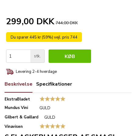
299,00 DKK
744,00 DKK
Du sparer 445 kr (59%) vejl. pris 744
stk.
KØB
Levering 2-4 hverdage
Beskrivelse
Specifikationer
EkstraBladet
Mundus Vini
GULD
Gilbert & Gaillard
GULD
Vinavisen