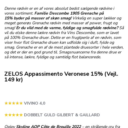
Denne rødvin er en af vores absolut bedst sælgende rødvine i
vores sortiment.
Familie Descombe 1905 Grenache på
15% byder på masser af skøn smag!
Virkelig en super lækker og
meget generøs Grenache rødvin med masser af power, frugt og
smag!
Er du vild med de varme, fyldige og smagfulde rødvine?
Så
vil du elske denne lækre rødvin fra Vins Descombe, som er lavet
på 100% Grenache druer. Dette er en frugtperle af en rødvin, som
viser hvor flot Grenache druen kan udfolde sig i duft, fylde og
smag. Grenache er en af de mest plantede druesorter i hele verden,
og det er der en god grund til. Smagsnuancerne fra denne drue er
så intense, lækre, fyldige og samtidig flot balancerede.
ZELOS Appassimento Veronese 15% (Vejl.
149 kr)
★★★
★
★
VIVINO 4,0
★★★★★
DOBBELT GULD GILBERT & GAILLARD
Oplev
Skyline AOP Côte de Brouilly 2022
– en strålende cru fra