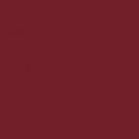
Læs mere
Tilbud
Valpolicella Ripasso Superiore 15% Campo
Piano
Verdens bedste Ripasso rødvin!
199,00 DKK v/ 6 stk.