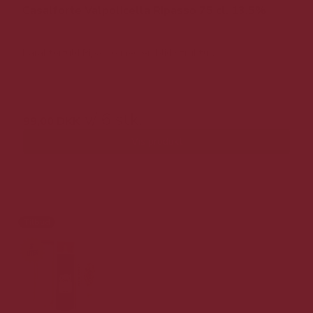
Casalforte Valpolicella Ripasso 75 cl. 13,5%
Karakterfuld Ripasso med en blid struktur.
199,00 DKK v/ 6 stk.
v/ 6 stk.
99,00 DKK
Vis produkt
Tilbud