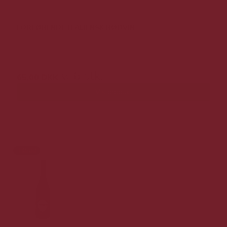
FORFØRENDE ITALIENSK RØDVIN
129,00 DKK v/ 6 stk.
v/ 6 stk.
65,00 DKK
Vis produkt
Tilbud