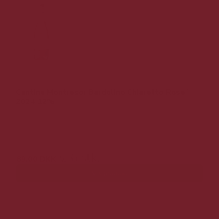
Cantine Montresor Bardolino Chiaretto Rose´
2024 12%
Let og frisk rosé, ideel til et bredt udvalg af retter.
v/ 6 stk.
89,00 DKK
Vis produkt