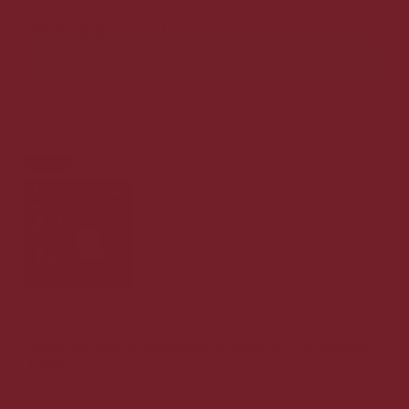
v/ 6 stk.
99,00 DKK
Vis produkt
Tilbud
Amarone della Valpolicella Riserva 17% Campo
Piano