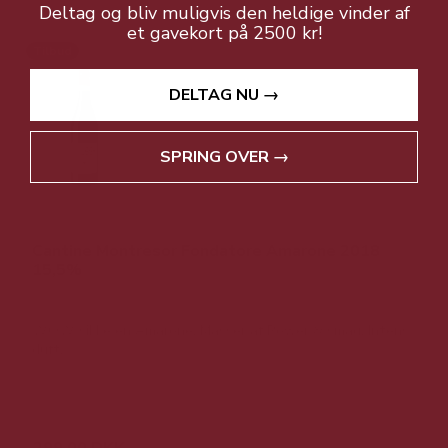
Deltag og bliv muligvis den heldige vinder af
et gavekort på 2500 kr!
Tilbud
DELTAG NU →
SPRING OVER →
Cantine Montresor Fondatore Amarone 2018
15,5%
WOW sikke en Amarone. Masser af Power & smag. Intens
duft.
639,00 DKK
299,00 DKK