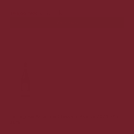
v/ 6 stk.
169,00 DKK
Vis produkt
Le Ragose Amarone Classico Riserva 2023 75 cl.
16%