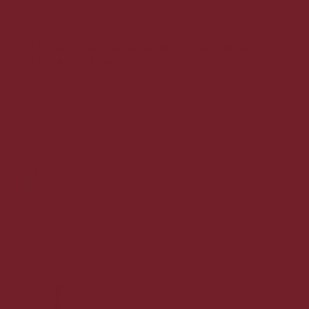
3 LITERS Amarone della Valpolicella Riserva
17% Campo Piano
3 LITERS eksklusiv Amarone Riserva 17%
2.199,00 DKK
1.199,00 DKK
Vis produkt