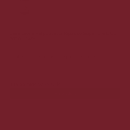
Casa Giona Valpolicella Ripasso Superiore DOC
2020 - 14%
Karakteristisk og harmonisk Ripasso Superiore.
249,00 DKK v/ 6 stk.
v/ 6 stk.
119,00 DKK
Vis produkt