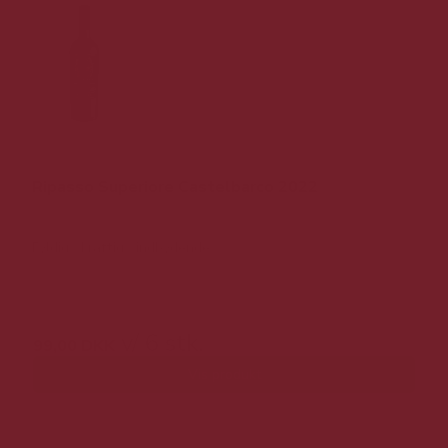
Ripasso Superiore Castelbarco 2022
Fyldig / kraftig / indbydende
149,00 DKK v/ 6 stk.
v/ 6 stk.
99,00 DKK
Vis produkt