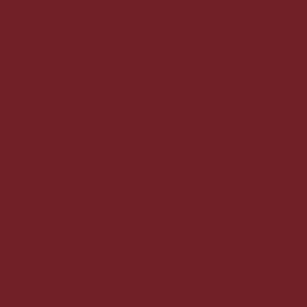
Cesari Bosan Valpolicella Ripasso Superiore - 75
cl.
Fyldig, blød og harmonisk aroma.
229,00 DKK
Vis produkt
Tilbud