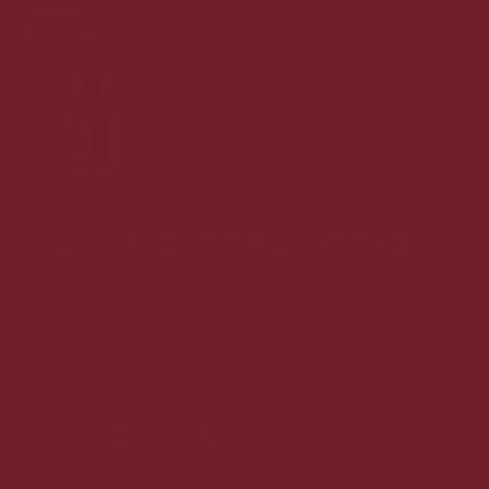
Tilbud
Udsolgt
Casa Giona Amarone della Valpolicella 2021 -
15%
Elegant og potent Amarone.
399,00 DKK v/ 6 stk.
v/ 6 stk.
289,00 DKK
Vis produkt