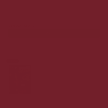
Eksklusiv Amarone Riserva 17% i absolut højeste kvalitet!
469,00 DKK v/ 6 stk.
v/ 6 stk.
249,00 DKK
Vis produkt
Tilbud