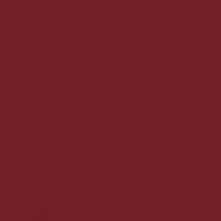
Ca dei Nani Amarone della Valpolicella 2023 75
cl. 15%
Velsmagende Amarone som skal prøves.
269,00 DKK v/ 6 stk.
v/ 6 stk.
169,00 DKK
Vis produkt