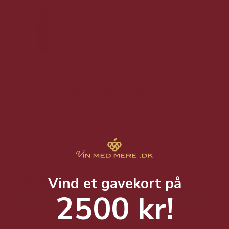
Casa Defrà Amarone della Valpolicella 2020 -
15%
En stor Amarone.
299,00 DKK
Vind et gavekort på
199,00 DKK
2500 kr!
Vis produkt