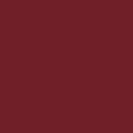
Tilbud
1,5 LITERS Magnum Valpolicella Ripasso
Superiore 15% Campo Piano
MAGNUM bestseller Superiore Ripasso.
499,00 DKK