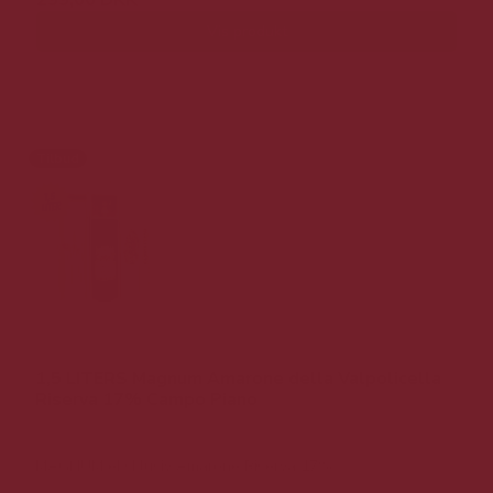
Vis produkt
Tilbud
1,5 LITERS Magnum Amarone della Valpolicella
Riserva 17% Campo Piano
MAGNUM eksklusiv Amarone Riserva 17%