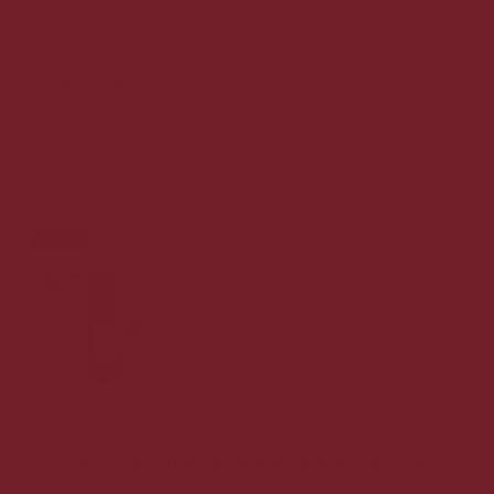
1.099,00 DKK
599,00 DKK
Vis produkt
Tilbud
3 LITERS Valpolicella Ripasso Superiore 15%
Campo Piano