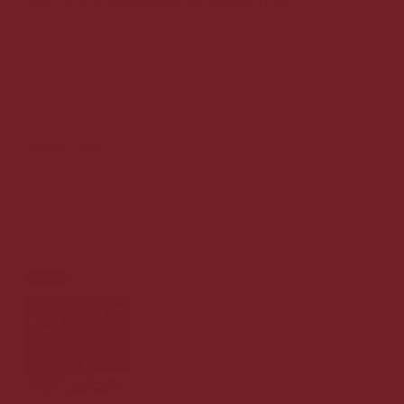
ZELOS Appassimento Veronese 15%
Vinen du SKAL opleve! TOP præmieret
149,00 DKK v/ 6 stk.
v/ 6 stk.
69,00 DKK
Vis produkt
Tilbud