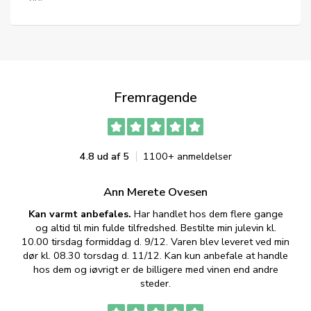
SPRING OVER →
Fremragende
4.8 ud af 5
1100+ anmeldelser
Ann Merete Ovesen
Kan varmt anbefales.
Har handlet hos dem flere gange
og altid til min fulde tilfredshed. Bestilte min julevin kl.
f
10.00 tirsdag formiddag d. 9/12. Varen blev leveret ved min
p
dør kl. 08.30 torsdag d. 11/12. Kan kun anbefale at handle
hos dem og iøvrigt er de billigere med vinen end andre
t
steder.