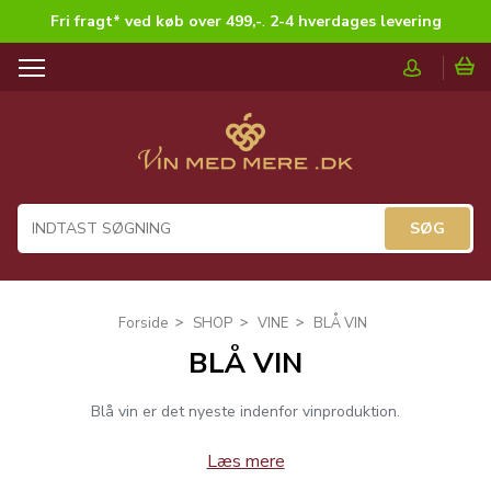
Fri fragt* ved køb over 499,-
.
2-4 hverdages levering
T
o
g
g
l
e
n
a
v
i
g
Forside
SHOP
VINE
BLÅ VIN
a
BLÅ VIN
t
i
o
Blå vin er det nyeste indenfor vinproduktion.
n
Læs mere