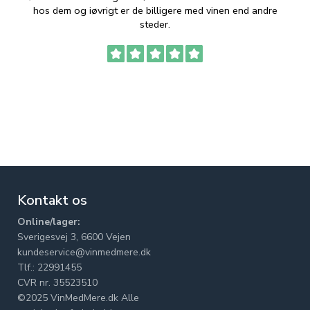
hos dem og iøvrigt er de billigere med vinen end andre
t
steder.
Kontakt os
Online/lager:
Sverigesvej 3, 6600 Vejen
kundeservice@vinmedmere.dk
Tlf.: 22991455
CVR nr. 35523510
©2025 VinMedMere.dk Alle