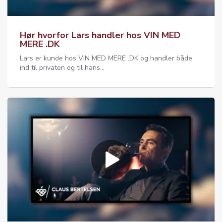
Hør hvorfor Lars handler hos VIN MED
MERE .DK
Lars er kunde hos VIN MED MERE .DK og handler både
ind til privaten og til hans...