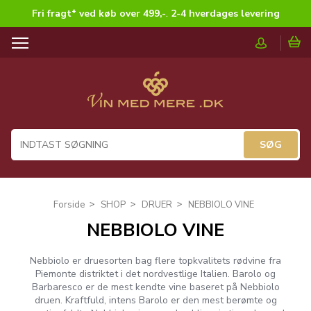
Fri fragt* ved køb over 499,-
.
2-4 hverdages levering
T
o
g
g
l
e
n
a
v
i
g
Forside
SHOP
DRUER
NEBBIOLO VINE
a
NEBBIOLO VINE
t
i
o
Nebbiolo er druesorten bag flere topkvalitets rødvine fra
n
Piemonte distriktet i det nordvestlige Italien. Barolo og
Barbaresco er de mest kendte vine baseret på Nebbiolo
druen. Kraftfuld, intens Barolo er den mest berømte og