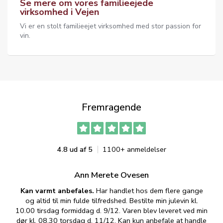
Se mere om vores familieejede
virksomhed i Vejen
Vi er en stolt familieejet virksomhed med stor passion for
vin.
Fremragende
4.8 ud af 5
1100+ anmeldelser
Ann Merete Ovesen
Kan varmt anbefales.
Har handlet hos dem flere gange
og altid til min fulde tilfredshed. Bestilte min julevin kl.
f
10.00 tirsdag formiddag d. 9/12. Varen blev leveret ved min
p
dør kl. 08.30 torsdag d. 11/12. Kan kun anbefale at handle