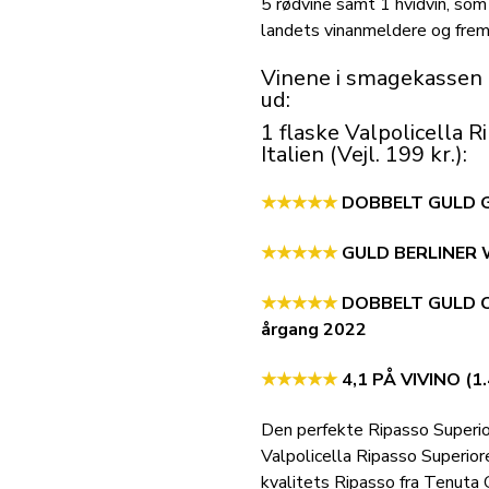
5 rødvine samt 1 hvidvin, som
landets vinanmeldere og frem f
Vinene i smagekassen "
ud:
1 flaske
Valpolicella 
Italien (Vejl. 199 kr.):
★★★★★
DOBBELT GULD G
★★★★★
GULD BERLINER
★★★★★
DOBBELT GULD CWS
årgang 2022
★★★★★
4,1 PÅ VIVINO (
Den perfekte Ripasso Superiore
Valpolicella Ripasso Superior
kvalitets Ripasso fra Tenuta G