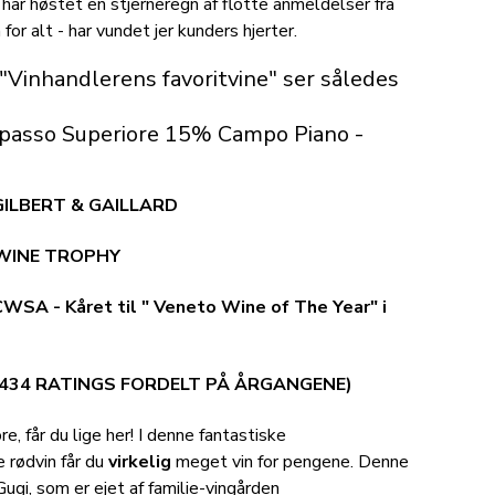
 har høstet en stjerneregn af flotte anmeldelser fra
or alt - har vundet jer kunders hjerter.
Vinhandlerens favoritvine" ser således
Ripasso Superiore 15% Campo Piano -
ILBERT & GAILLARD
 WINE TROPHY
A - Kåret til " Veneto Wine of The Year" i
1.434 RATINGS FORDELT PÅ ÅRGANGENE)
, får du lige her! I denne fantastiske
e rødvin får du
virkelig
meget vin for pengene. Denne
ugi, som er ejet af familie-vingården