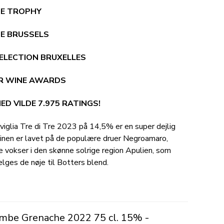
NE TROPHY
TE BRUSSELS
SELECTION BRUXELLES
ER WINE AWARDS
MED VILDE 7.975 RATINGS!
iglia Tre di Tre 2023 på 14,5% er en super dejlig
inen er lavet på de populære druer Negroamaro,
ne vokser i den skønne solrige region Apulien, som
ælges de nøje til Botters blend.
mbe Grenache 2022 75 cl. 15% -