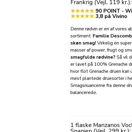
Frankrig (Vejl. 119 kr.):
★★★★★
90 POINT - Wi
★★★★★
3,8 på Vivino
Denne rødvin er en af vores a
sortiment.
Familie Descomb
skøn smag!
Virkelig en supe
masser af power, frugt og sm
smagfulde rødvine?
Så vil 
er lavet på 100% Grenache dru
hvor flot Grenache druen kan u
mest plantede druesorter i hel
Smagsnuancerne fra denne drue
balancered
e.
1 flaske
Manzanos Voché
Spanien (Vejl. 299 kr.):