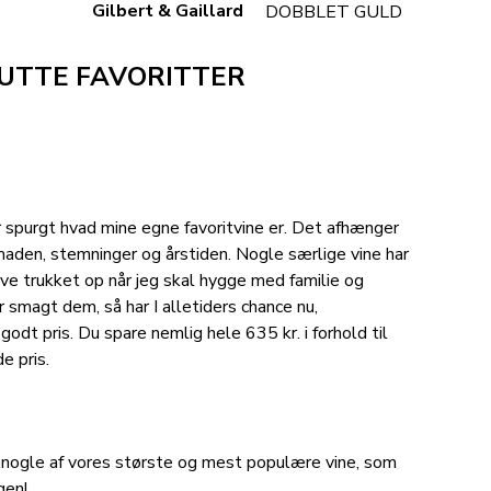
Gilbert & Gaillard
DOBBLET GULD
LUTTE FAVORITTER
er spurgt hvad mine egne favoritvine er. Det afhænger
aden, stemninger og årstiden. Nogle særlige vine har
ive trukket op når jeg skal hygge med familie og
ar smagt dem, så har I alletiders chance nu,
godt pris. Du spare nemlig hele 635 kr. i forhold til
e pris.
nogle af vores største og mest populære vine, som
gen!