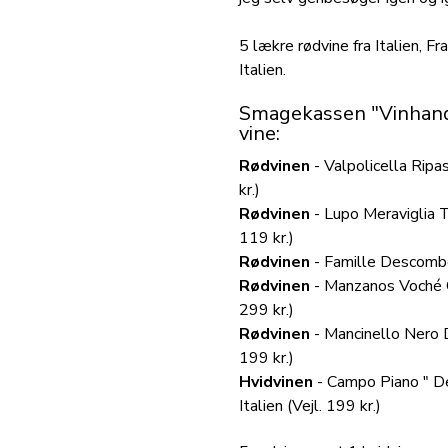
5 lækre rødvine fra Italien, Fr
Italien.
Smagekassen "Vinhandl
vine:
Rødvinen
- Valpolicella Ripa
kr.)
Rødvinen
- Lupo Meraviglia T
119 kr.)
Rødvinen
- Famille Descombe 
R
ødvinen
- Manzanos Voché Cr
299 kr.)
Rødvinen
- Mancinello Nero 
199 kr.)
Hvidvinen
- Campo Piano " D
Italien (Vejl. 199 kr.)