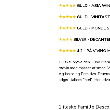
★★★★★
GULD - ASIA WI
★★★★★
GULD - VINITAS
★★★★★
GULD - MONDE 
★★★★
SILVER - DECANT
★★★★★
4.2 - PÅ VIVINO 
Du skal prøve den. Lupo Merav
rødvin med masser af smag. V
Aglianico og Primitivo. Druer
udgør Italiens "hæl". Her udv
1 flaske
Famille Desco