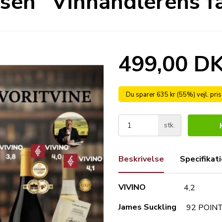
en "Vinhandlerens fa
499,00 D
Du sparer 635 kr (55%) vejl. pri
stk.
Beskrivelse
Specifikat
VIVINO
4,2
James Suckling
92 POIN