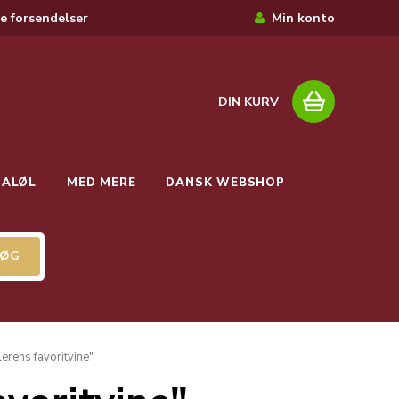
e forsendelser
Min konto
DIN KURV
IALØL
MED MERE
DANSK WEBSHOP
rens favoritvine"