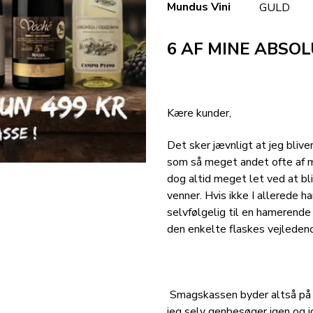
Mundus Vini
GULD
6 AF MINE ABSO
Kære kunder,
Det sker jævnligt at jeg bliv
som så meget andet ofte af m
dog altid meget let ved at bl
venner. Hvis ikke I allerede h
selvfølgelig til en hamerende 
den enkelte flaskes vejledend
Smagskassen byder altså på 
jeg selv genbesøger igen og i