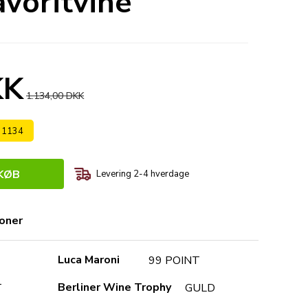
voritvine"
KK
1.134,00 DKK
s 1134
KØB
Levering 2-4 hverdage
ioner
Luca Maroni
99 POINT
Berliner Wine Trophy
T
GULD