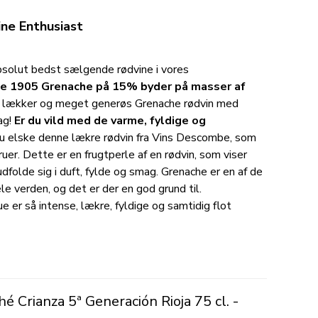
ne Enthusiast
bsolut bedst sælgende rødvine i vores
e 1905 Grenache på 15% byder på masser af
r lækker og meget generøs Grenache rødvin med
ag!
Er du vild med de varme, fyldige og
du elske denne lækre rødvin fra Vins Descombe, som
er. Dette er en frugtperle af en rødvin, som viser
dfolde sig i duft, fylde og smag. Grenache er en af de
e verden, og det er der en god grund til.
 er så intense, lækre, fyldige og samtidig flot
 Crianza 5ª Generación Rioja 75 cl.
-