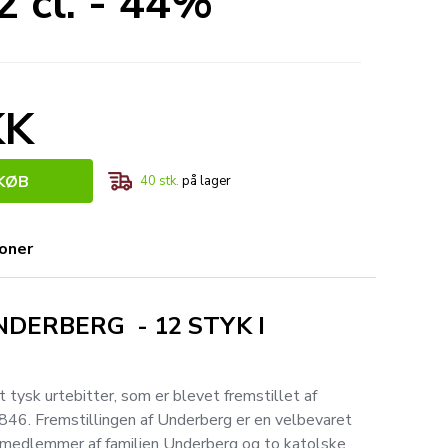
 cl. - 44%
KK
KØB
40
stk.
på lager
ioner
DERBERG - 12 STYK I
tysk urtebitter, som er blevet fremstillet af
846. Fremstillingen af Underberg er en velbevaret
medlemmer af familien Underberg og to katolske