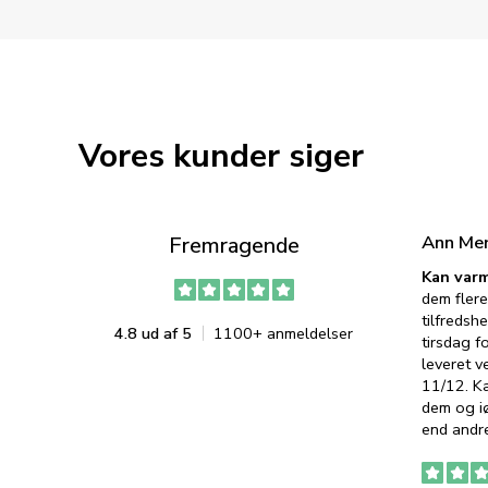
Vores kunder siger
Ann Me
Fremragende
Kan varm
dem flere
tilfredshe
4.8 ud af 5
1100+ anmeldelser
tirsdag f
leveret v
11/12. K
dem og iø
end andre