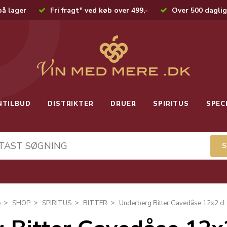
på lager
Fri fragt* ved køb over 499,-
Over 500 daglig
NTILBUD
DISTRIKTER
DRUER
SPIRITUS
SPEC
e
SHOP
SPIRITUS
BITTER
Underberg Bitter Gavedåse 12x2 cl