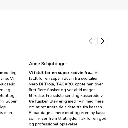
Anne Schjoldager
Jette
e med
. Jeg
Vi faldt for en super rødvin fra…
Vi
VIN M
vine. Vi
faldt for en super rødvin fra syditalien,
VIN M
ludselig
Nero Di Troja, TAGARO, købte hen over
velsma
en jeg
året flere flasker og var altid meget
vejled
etent og
tilfredse. Fra sidste sending kasserede vi
god ve
in. Super
tre flasker. Blev enig med “Vin med mere”
har a
lige
om at returnere de sidste tre fra kassen.
lytten
vis man
Et par dage senere modtog vi en ny kasse,
i forb
som vi ser frem til at nyde. Tak for en god
så meg
og professionel oplevelse.
den. D