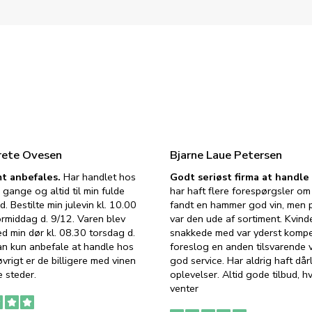
rete Ovesen
Bjarne Laue Petersen
t anbefales.
Har handlet hos
Godt seriøst firma at handl
 gange og altid til min fulde
har haft flere forespørgsler om 
d. Bestilte min julevin kl. 10.00
fandt en hammer god vin, men p
ormiddag d. 9/12. Varen blev
var den ude af sortiment. Kvind
ed min dør kl. 08.30 torsdag d.
snakkede med var yderst komp
an kun anbefale at handle hos
foreslog en anden tilsvarende v
vrigt er de billigere med vinen
god service. Har aldrig haft dår
 steder.
oplevelser. Altid gode tilbud, h
venter