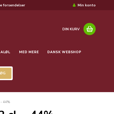
e forsendelser
Min konto
DIN KURV
IALØL
MED MERE
DANSK WEBSHOP
. - 44%