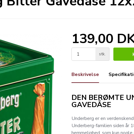
 Bitter Gavedåse 12x2
139,00 D
stk.
Beskrivelse
Specifikat
DEN BERØMTE UN
GAVEDÅSE
Underberg er en verdenskendt 
Underberg-familien siden år 1
hemmelighed, som kun nogle 