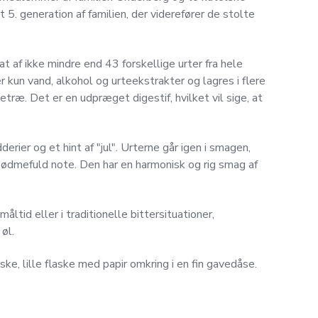
t 5. generation af familien, der viderefører de stolte
 af ikke mindre end 43 forskellige urter fra hele
 kun vand, alkohol og urteekstrakter og lagres i flere
træ. Det er en udpræget digestif, hvilket vil sige, at
.
erier og et hint af "jul". Urterne går igen i smagen,
sødmefuld note. Den har en harmonisk og rig smag af
ltid eller i traditionelle bittersituationer,
øl.
ske, lille flaske med papir omkring i en fin gavedåse.