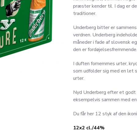
præster kender til. I dag er de
traditioner.
Underberg bitter er sammensat
verdnen. Underberg indeholder
måneder i fade af slovensk ege
den er fordøjelsesfremmende
I duften fornemmes urter, krydd
som udfolder sig med en let 
urter.
Nyd Underberg efter et godt må
eksempelvis sammen med en 
Du får her 12 styk af den ikoni
12x2 cl./44%