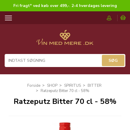
Fri fragt* ved køb over 499,-
.
2-4 hverdages levering
T
o
g
g
l
e
n
a
v
i
g
Forside
SHOP
SPIRITUS
BITTER
a
Ratzeputz Bitter 70 cl - 58%
t
Ratzeputz Bitter 70 cl - 58%
i
o
n