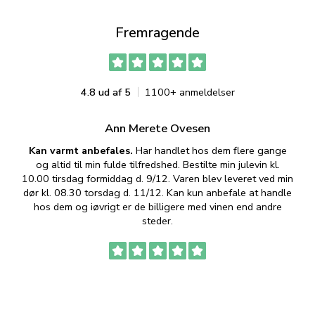
Fremragende
4.8 ud af 5
1100+ anmeldelser
Ann Merete Ovesen
Kan varmt anbefales.
Har handlet hos dem flere gange
og altid til min fulde tilfredshed. Bestilte min julevin kl.
f
10.00 tirsdag formiddag d. 9/12. Varen blev leveret ved min
p
dør kl. 08.30 torsdag d. 11/12. Kan kun anbefale at handle
hos dem og iøvrigt er de billigere med vinen end andre
t
steder.