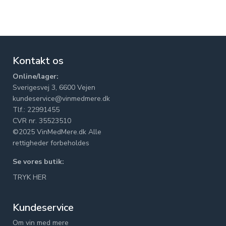
Kontakt os
Online/lager:
Sverigesvej 3, 6600 Vejen
kundeservice@vinmedmere.dk
Tlf.: 22991455
CVR nr. 35523510
©2025 VinMedMere.dk Alle
rettigheder forbeholdes
Se vores butik:
TRYK HER
Kundeservice
Om vin med mere