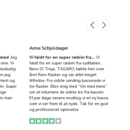
Anne Schjoldager
Jette
e med
. Jeg
Vi faldt for en super rødvin fra…
Vi
VIN M
vine. Vi
faldt for en super rødvin fra syditalien,
VIN M
ludselig
Nero Di Troja, TAGARO, købte hen over
velsma
en jeg
året flere flasker og var altid meget
vejled
etent og
tilfredse. Fra sidste sending kasserede vi
god ve
in. Super
tre flasker. Blev enig med “Vin med mere”
har a
lige
om at returnere de sidste tre fra kassen.
lytten
vis man
Et par dage senere modtog vi en ny kasse,
i forb
som vi ser frem til at nyde. Tak for en god
så meg
og professionel oplevelse.
den. D
to fyl
Ingen
erstat