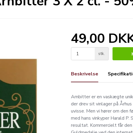
rnbitter 3 X 2 cl. - 5
49,00 DK
stk.
Beskrivelse
Specifikat
Arnbitter er en vaskægte unik
der drev sit vinlager på Århus
uvisse. Men vi hører om den f
med hans vinkyper Harald P. S
resultat. Kommercielt får den
Guldmedalje ved den internatio