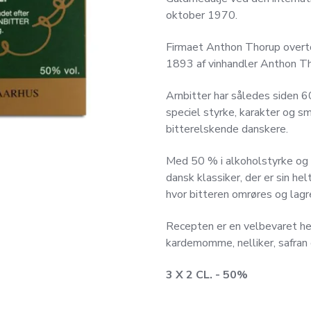
oktober 1970.
Firmaet Anthon Thorup overto
1893 af vinhandler Anthon Th
Arnbitter har således siden 60
speciel styrke, karakter og sm
bitterelskende danskere.
Med 50 % i alkoholstyrke og e
dansk klassiker, der er sin he
hvor bitteren omrøres og lagr
Recepten er en velbevaret h
kardemomme, nelliker, safran 
3 X 2 CL. - 50%