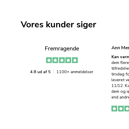
Vores kunder siger
Ann Me
Fremragende
Kan varm
dem flere
tilfredshe
4.8 ud af 5
1100+ anmeldelser
tirsdag f
leveret v
11/12. K
dem og iø
end andre