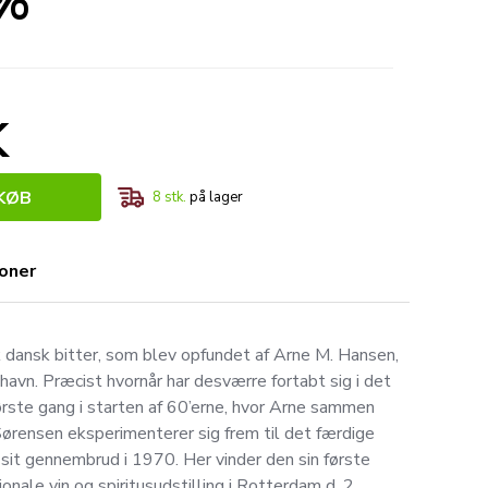
0%
K
KØB
8
stk.
på lager
ioner
 dansk bitter, som blev opfundet af Arne M. Hansen,
 havn. Præcist hvornår har desværre fortabt sig i det
ørste gang i starten af 60’erne, hvor Arne sammen
ørensen eksperimenterer sig frem til det færdige
 sit gennembrud i 1970. Her vinder den sin første
nale vin og spiritusudstilling i Rotterdam d. 2.