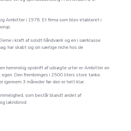
g Arnbitter i 1978. Et firma som blev etableret i
orup.
’erne i kraft af solidt håndværk og en i særklasse
ag, har skabt sig sin særlige niche hos de
n hemmelig opskrift af udsøgte urter er Arnbitter en
lt egen. Den frembringes i 2500 liters store tanke,
er igennem 3 måneder før den er helt klar.
emmelighed, som består blandt andet af
og lakridsrod.