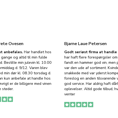
rete Ovesen
Bjarne Laue Petersen
t anbefales.
Har handlet hos
Godt seriøst firma at handl
 gange og altid til min fulde
har haft flere forespørgsler om 
d. Bestilte min julevin kl. 10.00
fandt en hammer god vin, men p
ormiddag d. 9/12. Varen blev
var den ude af sortiment. Kvind
ed min dør kl. 08.30 torsdag d.
snakkede med var yderst komp
an kun anbefale at handle hos
foreslog en anden tilsvarende v
vrigt er de billigere med vinen
god service. Har aldrig haft dår
 steder.
oplevelser. Altid gode tilbud, h
venter