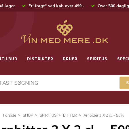
på lager
Fri fragt* ved køb over 499,-
Over 500 daglig
NTILBUD
DISTRIKTER
DRUER
SPIRITUS
SPEC
Forside
SHOP
SPIRITUS
BITTER
Arnbitter 3 X 2 cl. - 50%