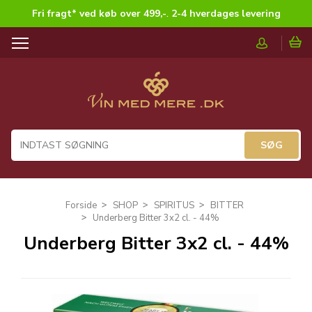
Fri fragt* ved køb over 499,-
.
2-4 hverdages levering
T
o
g
g
l
e
n
a
v
i
g
Forside
SHOP
SPIRITUS
BITTER
a
Underberg Bitter 3x2 cl. - 44%
t
Underberg Bitter 3x2 cl. - 44%
i
o
n