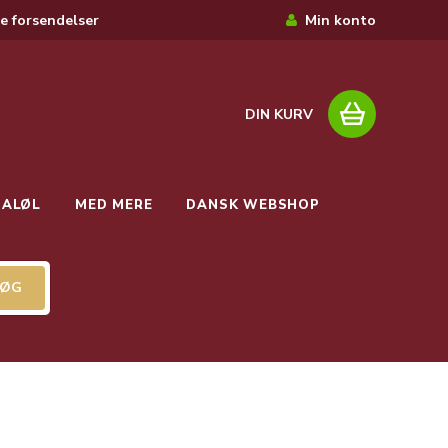
e forsendelser
Min konto
DIN KURV
IALØL
MED MERE
DANSK WEBSHOP