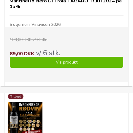
Mancinello Nero Di Troia TAGARO Trulli 2024 på
15%
5 stjerner i Vinavisen 2026
199,00 DKK v/ 6 stk.
v/ 6 stk.
89,00 DKK
Vis produkt
Tilbud