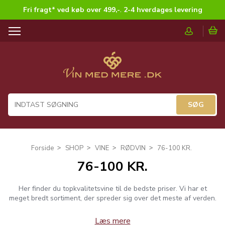
Fri fragt* ved køb over 499,-
.
2-4 hverdages levering
T
o
g
g
l
e
n
a
v
i
g
Forside
SHOP
VINE
RØDVIN
76-100 KR.
a
76-100 KR.
t
i
o
Her finder du topkvalitetsvine til de bedste priser. Vi har et
n
meget bredt sortiment, der spreder sig over det meste af verden.
Læs mere