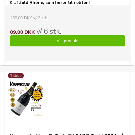
Kraftfuld Rhône, som hører til i eliten!
159,00 DKK v/ 6 stk.
v/ 6 stk.
89,00 DKK
Vis produkt
Tilbud