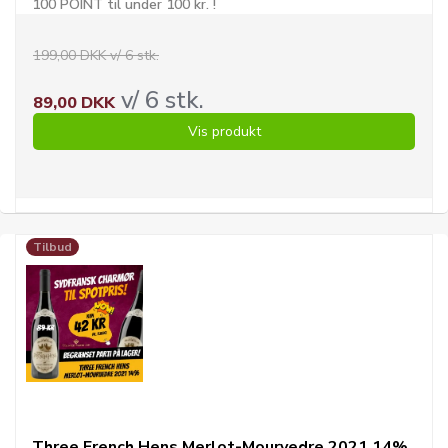
100 POINT til under 100 kr. !
199,00 DKK v/ 6 stk.
v/ 6 stk.
89,00 DKK
Vis produkt
Tilbud
Three French Hens Merlot-Mourvedre 2021 14%