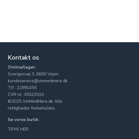
Kontakt os
Online/lager:
Sverigesvej 3, 6600 Vejen
kundeservice@vinmedmere.dk
Tlf.: 22991455
CVR nr. 35523510
©2025 VinMedMere.dk Alle
rettigheder forbeholdes
Se vores butik:
TRYK HER