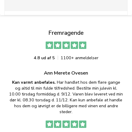
Fremragende
4.8 ud af 5
1100+ anmeldelser
Ann Merete Ovesen
Kan varmt anbefales.
Har handlet hos dem flere gange
og altid til min fulde tilfredshed. Bestilte min julevin kl.
f
10.00 tirsdag formiddag d. 9/12. Varen blev leveret ved min
p
dør kl. 08.30 torsdag d. 11/12. Kan kun anbefale at handle
hos dem og iøvrigt er de billigere med vinen end andre
t
steder.