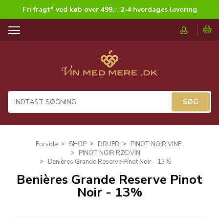
Fri fragt* ved køb over 499,-
.
2-4 hverdages levering
T
o
g
g
l
e
n
a
v
i
g
Forside
SHOP
DRUER
PINOT NOIR VINE
a
PINOT NOIR RØDVIN
t
Benières Grande Reserve Pinot Noir - 13%
i
Benières Grande Reserve Pinot
o
Noir - 13%
n