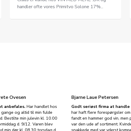
handler ofte vores Primitvo Solone 17%...
rete Ovesen
Bjarne Laue Petersen
t anbefales.
Har handlet hos
Godt seriøst firma at handl
 gange og altid til min fulde
har haft flere forespørgsler om 
d. Bestilte min julevin kl. 10.00
fandt en hammer god vin, men p
ormiddag d. 9/12. Varen blev
var den ude af sortiment. Kvind
ed min dør kl. 08.30 torsdag d.
snakkede med var yderst komp