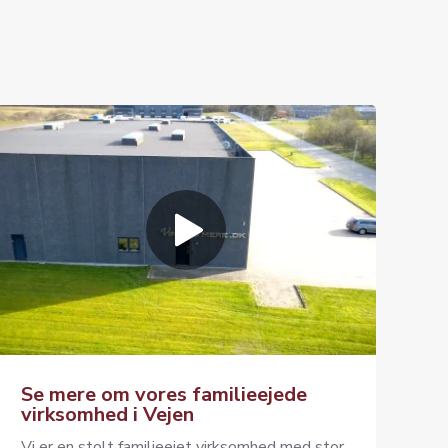
Se mere om vores familieejede
virksomhed i Vejen
Vi er en stolt familieejet virksomhed med stor