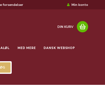
e forsendelser
Min konto
DIN KURV
IALØL
MED MERE
DANSK WEBSHOP