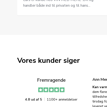
handler både ind til privaten og til hans...
Vores kunder siger
Ann Me
Fremragende
Kan varm
dem flere
tilfredshe
4.8 ud af 5
1100+ anmeldelser
tirsdag f
leveret v