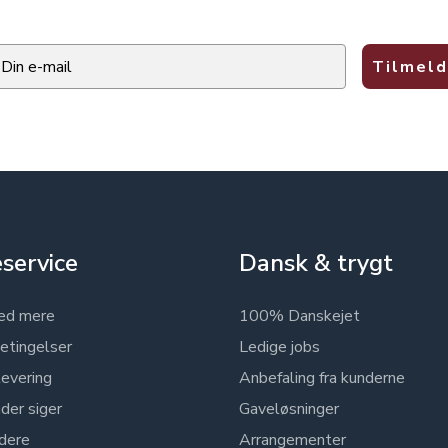
ail
Tilmeld
service
Dansk & trygt
ed mere
100% Danskejet
etingelser
Ledige jobs
levering
Anbefaling fra kunderne
der siger
Gaveløsninger
dere
Arrangementer