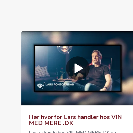
Hør hvorfor Lars handler hos VIN
MED MERE .DK
Lars er kunde hos VIN MED MERE .DK og