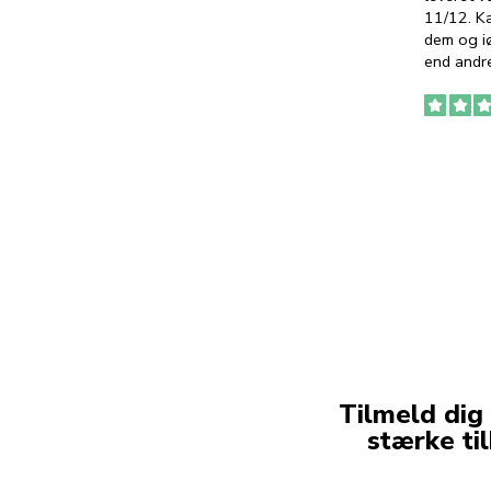
11/12. K
dem og iø
end andre
Tilmeld dig
stærke ti