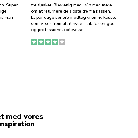
in. Super
tre flasker. Blev enig med “Vin med mere”
har a
lige
om at returnere de sidste tre fra kassen.
lytten
vis man
Et par dage senere modtog vi en ny kasse,
i forb
som vi ser frem til at nyde. Tak for en god
så meg
og professionel oplevelse.
den. D
to fyl
Ingen
erstat
service
et med vores
nspiration