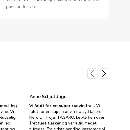
passion for vin.
Anne Schjoldager
Jette
e med
. Jeg
Vi faldt for en super rødvin fra…
Vi
VIN M
vine. Vi
faldt for en super rødvin fra syditalien,
VIN M
ludselig
Nero Di Troja, TAGARO, købte hen over
velsma
en jeg
året flere flasker og var altid meget
vejled
etent og
tilfredse. Fra sidste sending kasserede vi
god ve