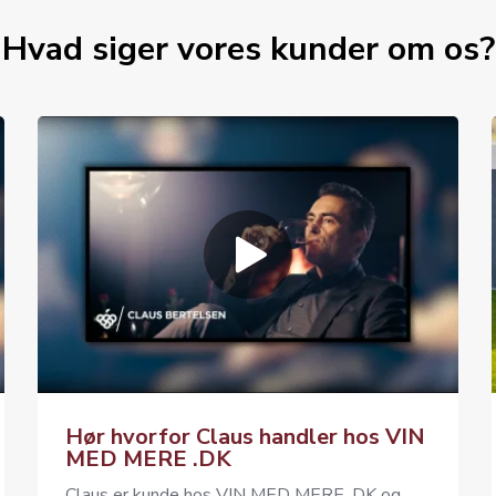
Hvad siger vores kunder om os?
Hør hvorfor Claus handler hos VIN
MED MERE .DK
Claus er kunde hos VIN MED MERE .DK og