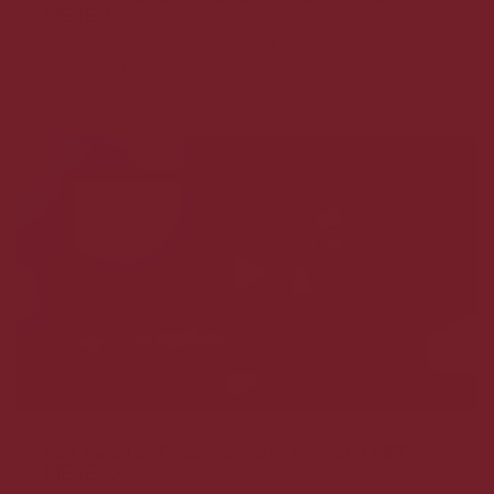
MERE .DK
Lars er kunde hos VIN MED MERE .DK og handler både
ind til privaten og til hans...
Hør hvorfor Claus handler hos VIN MED
MERE .DK