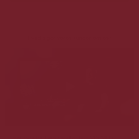
Hvad siger vores kunder om os?
Hør hvorfor Lars handler hos VIN MED