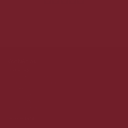
Kontakt os
Online/lager:
Sverigesvej 3, 6600 Vejen
kundeservice@vinmedmere.dk
Tlf.: 22991455
CVR nr. 35523510
©2025 VinMedMere.dk Alle
rettigheder forbeholdes
Se vores butik:
TRYK HER