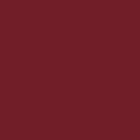
Kundeservice
Om vin med mere
Handelsbetingelser
Fragt og levering
Vores kunder siger
Medarbejdere
Kundeservice
Privatlivspolitik
Cookiepolitik
Dansk & trygt
100% Danskejet
Ledige jobs
Anbefaling fra kunderne