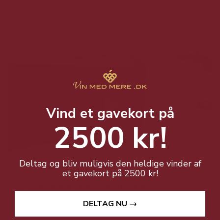
Claus er kunde hos VIN MED MERE .DK og handler ofte
vores Primitvo Solone 17%...
Vind et gavekort på
2500 kr!
Deltag og bliv muligvis den heldige vinder af
et gavekort på 2500 kr!
Se mere om vores familieejede
virksomhed i Vejen
DELTAG NU →
Vi er en stolt familieejet virksomhed med stor passion for
vin.