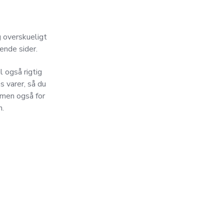
g overskueligt
ående sider.
l også rigtig
 varer, så du
 men også for
n.