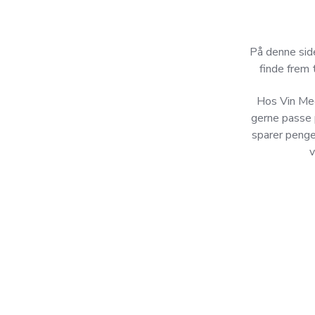
På denne side
finde frem 
Hos Vin Med 
gerne passe 
sparer penge
v