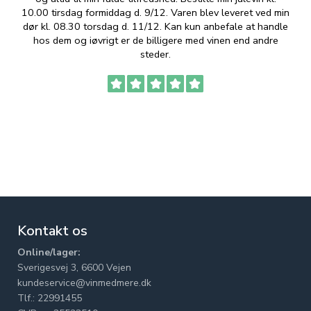
10.00 tirsdag formiddag d. 9/12. Varen blev leveret ved min
p
dør kl. 08.30 torsdag d. 11/12. Kan kun anbefale at handle
hos dem og iøvrigt er de billigere med vinen end andre
t
steder.
Kontakt os
Online/lager:
Sverigesvej 3, 6600 Vejen
kundeservice@vinmedmere.dk
Tlf.: 22991455