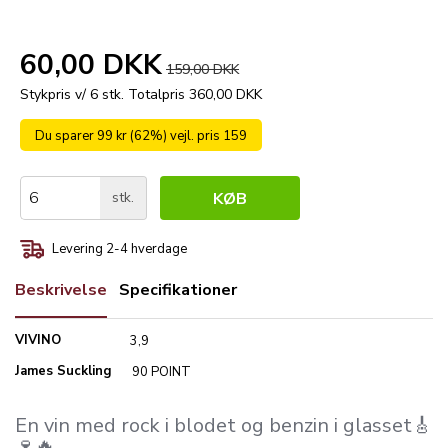
60,00 DKK
159,00 DKK
Stykpris v/ 6 stk.
Totalpris 360,00 DKK
Du sparer 99 kr (62%) vejl. pris 159
stk.
KØB
Levering 2-4 hverdage
Beskrivelse
Specifikationer
VIVINO
3,9
James Suckling
90 POINT
En vin med rock i blodet og benzin i glasset🎸
🍷🔥