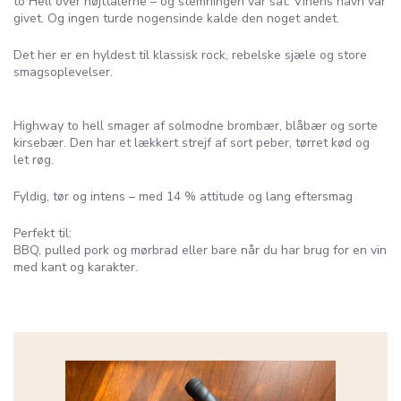
to Hell over højttalerne – og stemningen var sat. Vinens navn var
givet. Og ingen turde nogensinde kalde den noget andet.
Det her er en hyldest til klassisk rock, rebelske sjæle og store
smagsoplevelser.
Highway to hell smager af solmodne brombær, blåbær og sorte
kirsebær. Den har et lækkert strejf af sort peber, tørret kød og
let røg.
Fyldig, tør og intens – med 14 % attitude og lang eftersmag
Perfekt til:
BBQ, pulled pork og mørbrad eller bare når du har brug for en vin
med kant og karakter.