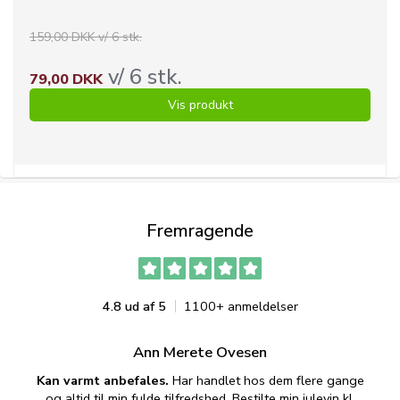
159,00 DKK v/ 6 stk.
v/ 6 stk.
79,00 DKK
Vis produkt
Fremragende
4.8 ud af 5
1100+ anmeldelser
Ann Merete Ovesen
Kan varmt anbefales.
Har handlet hos dem flere gange
og altid til min fulde tilfredshed. Bestilte min julevin kl.
f