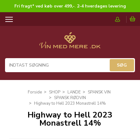
Fri fragt* ved køb over 499,-
.
2-4 hverdages levering
T
o
g
g
l
e
n
a
v
i
g
Forside
SHOP
LANDE
SPANSK VIN
a
SPANSK RØDVIN
t
Highway to Hell 2023 Monastrell 14%
i
Highway to Hell 2023
o
Monastrell 14%
n