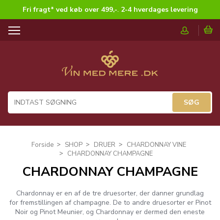
Fri fragt* ved køb over 499,-
.
2-4 hverdages levering
T
o
g
g
l
e
n
a
v
i
g
Forside
SHOP
DRUER
CHARDONNAY VINE
a
CHARDONNAY CHAMPAGNE
t
CHARDONNAY CHAMPAGNE
i
o
n
Chardonnay er en af de tre druesorter, der danner grundlag
for fremstillingen af champagne. De to andre druesorter er Pinot
Noir og Pinot Meunier, og Chardonnay er dermed den eneste