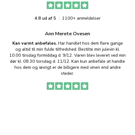
4.8 ud af 5
1100+ anmeldelser
Ann Merete Ovesen
Kan varmt anbefales.
Har handlet hos dem flere gange
og altid til min fulde tilfredshed. Bestilte min julevin kl.
f
10.00 tirsdag formiddag d. 9/12. Varen blev leveret ved min
p
dør kl. 08.30 torsdag d. 11/12. Kan kun anbefale at handle
hos dem og iøvrigt er de billigere med vinen end andre
t
steder.