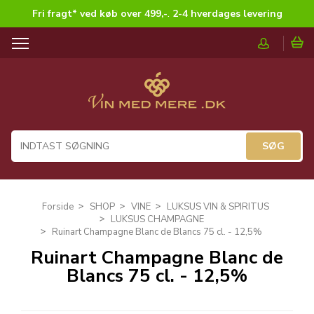
Fri fragt* ved køb over 499,-
.
2-4 hverdages levering
T
o
g
g
l
e
n
a
v
i
g
Forside
SHOP
VINE
LUKSUS VIN & SPIRITUS
a
LUKSUS CHAMPAGNE
t
Ruinart Champagne Blanc de Blancs 75 cl. - 12,5%
i
Ruinart Champagne Blanc de
o
Blancs 75 cl. - 12,5%
n