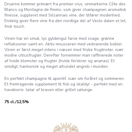
Druerne kommer primært fra premier crus, vinmarkerne Côte des
Blancs og Montagne de Reims, som giver champagnen aromatisk
finesse, suppleret med Sézannais vine, der tilfører modenhed.
Endelig giver flere vine fra den nordlige del af Vesle dalen et let,
frisk touch.
Vinen har en smuk, lys gyldengul farve med svage, grønne
refleksioner samt en. Aktiv mousseren med vedvarende bobler.
Vinen er først meget intens i næsen med friske frugtnoter, især
modne citrusfrugter. Derefter fornemmer man raffinerede noter
af hvide blomster og frugter (hvide ferskner og ananas). Et
smidigt, harmonisk og meget afrundet angreb i munden.
En perfekt champagne til aperitif, især om foråret og sommeren.
Et fremragende supplement til fisk og skaldyr - perfekt med en
havaborre, tatar af brasen eller grillet søtunge.
75 cl./12,5%