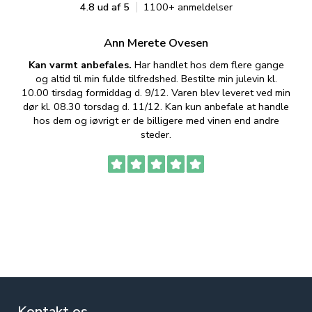
4.8 ud af 5
1100+ anmeldelser
Ann Merete Ovesen
Kan varmt anbefales.
Har handlet hos dem flere gange
og altid til min fulde tilfredshed. Bestilte min julevin kl.
f
10.00 tirsdag formiddag d. 9/12. Varen blev leveret ved min
p
dør kl. 08.30 torsdag d. 11/12. Kan kun anbefale at handle
hos dem og iøvrigt er de billigere med vinen end andre
t
steder.
Kontakt os