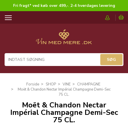
Fri fragt* ved køb over 499,-
.
2-4 hverdages levering
T
o
g
g
l
e
n
a
v
i
g
Forside
SHOP
VINE
CHAMPAGNE
a
Moët & Chandon Nectar Impérial Champagne Demi-Sec
t
75 CL.
i
Moët & Chandon Nectar
o
Impérial Champagne Demi-Sec
n
75 CL.