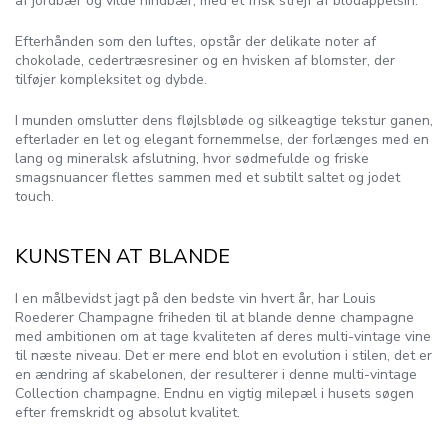
af jordbær og vilde hindbær, med et frisk strejf af blodappelsin.
Efterhånden som den luftes, opstår der delikate noter af
chokolade, cedertræsresiner og en hvisken af blomster, der
tilføjer kompleksitet og dybde.
I munden omslutter dens fløjlsbløde og silkeagtige tekstur ganen,
efterlader en let og elegant fornemmelse, der forlænges med en
lang og mineralsk afslutning, hvor sødmefulde og friske
smagsnuancer flettes sammen med et subtilt saltet og jodet
touch.
KUNSTEN AT BLANDE
I en målbevidst jagt på den bedste vin hvert år, har Louis
Roederer Champagne friheden til at blande denne champagne
med ambitionen om at tage kvaliteten af deres multi-vintage vine
til næste niveau. Det er mere end blot en evolution i stilen, det er
en ændring af skabelonen, der resulterer i denne multi-vintage
Collection champagne. Endnu en vigtig milepæl i husets søgen
efter fremskridt og absolut kvalitet.