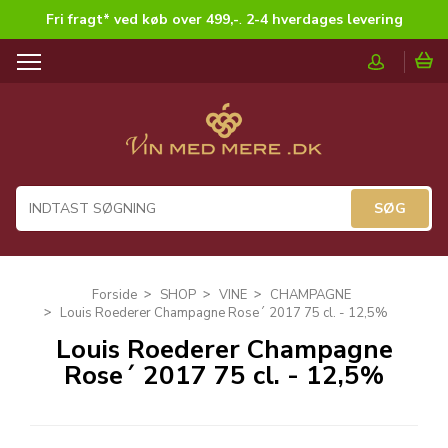
Fri fragt* ved køb over 499,-
.
2-4 hverdages levering
T
o
g
g
l
e
n
a
v
i
g
Forside
SHOP
VINE
CHAMPAGNE
a
Louis Roederer Champagne Rose´ 2017 75 cl. - 12,5%
t
Louis Roederer Champagne
i
Rose´ 2017 75 cl. - 12,5%
o
n