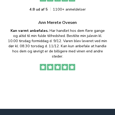
4.8 ud af 5
1100+ anmeldelser
Ann Merete Ovesen
Kan varmt anbefales.
Har handlet hos dem flere gange
og altid til min fulde tilfredshed. Bestilte min julevin kl.
f
10.00 tirsdag formiddag d. 9/12. Varen blev leveret ved min
p
dør kl. 08.30 torsdag d. 11/12. Kan kun anbefale at handle
hos dem og iøvrigt er de billigere med vinen end andre
t
steder.