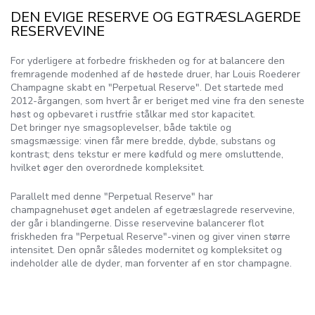
DEN EVIGE RESERVE OG EGTRÆSLAGERDE
RESERVEVINE
For yderligere at forbedre friskheden og for at balancere den
fremragende modenhed af de høstede druer, har Louis Roederer
Champagne skabt en "Perpetual Reserve". Det startede med
2012-årgangen, som hvert år er beriget med vine fra den seneste
høst og opbevaret i rustfrie stålkar med stor kapacitet.
Det bringer nye smagsoplevelser, både taktile og
smagsmæssige: vinen får mere bredde, dybde, substans og
kontrast; dens tekstur er mere kødfuld og mere omsluttende,
hvilket øger den overordnede kompleksitet.
Parallelt med denne "Perpetual Reserve" har
champagnehuset øget andelen af ​​egetræslagrede reservevine,
der går i blandingerne. Disse reservevine balancerer flot
friskheden fra "Perpetual Reserve"-vinen og giver vinen større
intensitet. Den opnår således modernitet og kompleksitet og
indeholder alle de dyder, man forventer af en stor champagne.