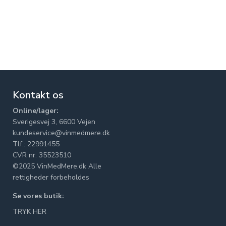
Kontakt os
Online/lager:
Sverigesvej 3, 6600 Vejen
kundeservice@vinmedmere.dk
Tlf.: 22991455
CVR nr. 35523510
©2025 VinMedMere.dk Alle
rettigheder forbeholdes
Se vores butik:
TRYK HER