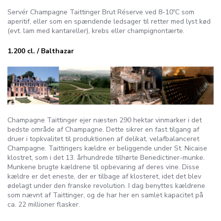
Servér Champagne Taittinger Brut Réserve ved 8-10ºC som
aperitif, eller som en spændende ledsager til retter med lyst kød
(evt. lam med kantareller), krebs eller champignontærte.
1.200 cl. / Balthazar
Champagne Taittinger ejer næsten 290 hektar vinmarker i det
bedste område af Champagne. Dette sikrer en fast tilgang af
druer i topkvalitet til produktionen af delikat, velafbalanceret
Champagne. Taittingers kældre er beliggende under St. Nicaise
klostret, som i det 13. århundrede tilhørte Benedictiner-munke.
Munkene brugte kældrene til opbevaring af deres vine. Disse
kældre er det eneste, der er tilbage af klosteret, idet det blev
ødelagt under den franske revolution. I dag benyttes kældrene
som nævnt af Taittinger, og de har her en samlet kapacitet på
ca. 22 millioner flasker.