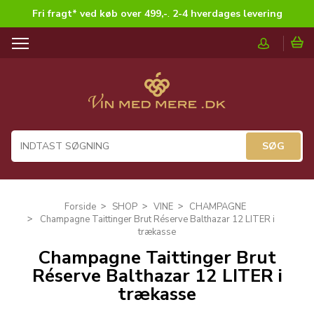
Fri fragt* ved køb over 499,-
.
2-4 hverdages levering
T
o
g
g
l
e
n
a
v
i
g
Forside
SHOP
VINE
CHAMPAGNE
a
Champagne Taittinger Brut Réserve Balthazar 12 LITER i
t
trækasse
i
Champagne Taittinger Brut
o
Réserve Balthazar 12 LITER i
n
trækasse