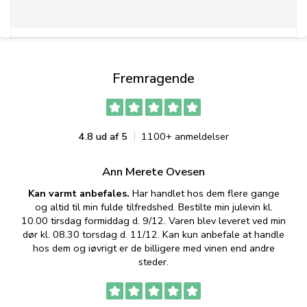
Fremragende
4.8 ud af 5
1100+ anmeldelser
Ann Merete Ovesen
Kan varmt anbefales.
Har handlet hos dem flere gange
og altid til min fulde tilfredshed. Bestilte min julevin kl.
f
10.00 tirsdag formiddag d. 9/12. Varen blev leveret ved min
p
dør kl. 08.30 torsdag d. 11/12. Kan kun anbefale at handle
hos dem og iøvrigt er de billigere med vinen end andre
t
steder.