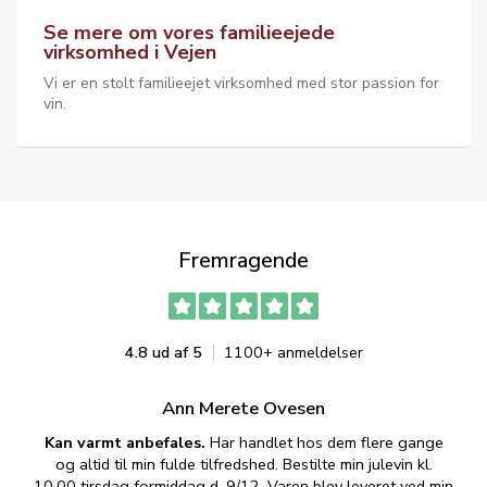
Se mere om vores familieejede
virksomhed i Vejen
Vi er en stolt familieejet virksomhed med stor passion for
vin.
Fremragende
4.8 ud af 5
1100+ anmeldelser
Ann Merete Ovesen
Kan varmt anbefales.
Har handlet hos dem flere gange
og altid til min fulde tilfredshed. Bestilte min julevin kl.
f
10.00 tirsdag formiddag d. 9/12. Varen blev leveret ved min
p