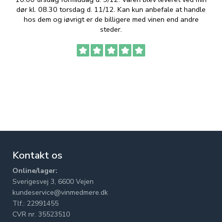
dør kl. 08.30 torsdag d. 11/12. Kan kun anbefale at handle
hos dem og iøvrigt er de billigere med vinen end andre
t
steder.
Kontakt os
Online/lager:
Sverigesvej 3, 6600 Vejen
kundeservice@vinmedmere.dk
Tlf.: 22991455
CVR nr. 35523510