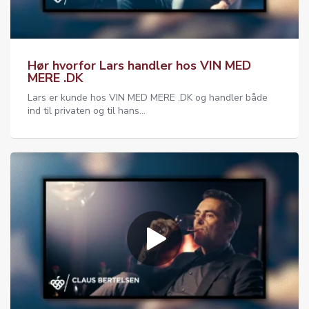
Hør hvorfor Lars handler hos VIN MED
MERE .DK
Lars er kunde hos VIN MED MERE .DK og handler både
ind til privaten og til hans...