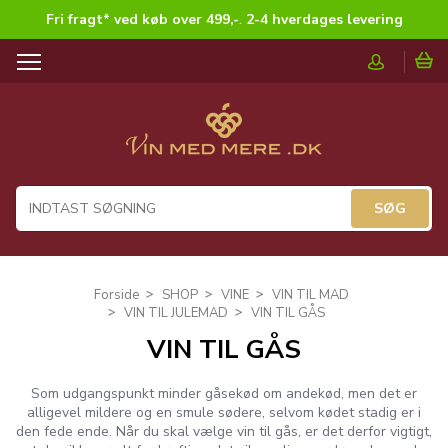
Fri fragt* ved køb over 499,-
.
2-4 hverdages levering
T
o
g
g
l
e
n
a
v
i
g
Forside
SHOP
VINE
VIN TIL MAD
a
VIN TIL JULEMAD
VIN TIL GÅS
t
VIN TIL GÅS
i
o
n
Som udgangspunkt minder gåsekød om andekød, men det er
alligevel mildere og en smule sødere, selvom kødet stadig er i
den fede ende. Når du skal vælge vin til gås, er det derfor vigtigt,