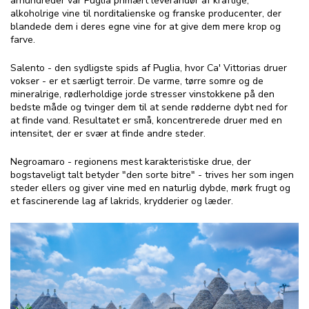
århundreder var Puglia primært leverandør af kraftige,
alkoholrige vine til norditalienske og franske producenter, der
blandede dem i deres egne vine for at give dem mere krop og
farve.
Salento - den sydligste spids af Puglia, hvor Ca' Vittorias druer
vokser - er et særligt terroir. De varme, tørre somre og de
mineralrige, rødlerholdige jorde stresser vinstokkene på den
bedste måde og tvinger dem til at sende rødderne dybt ned for
at finde vand. Resultatet er små, koncentrerede druer med en
intensitet, der er svær at finde andre steder.
Negroamaro - regionens mest karakteristiske drue, der
bogstaveligt talt betyder "den sorte bitre" - trives her som ingen
steder ellers og giver vine med en naturlig dybde, mørk frugt og
et fascinerende lag af lakrids, krydderier og læder.