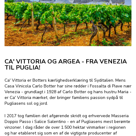
CA' VITTORIA OG ARGEA - FRA VENEZIA
TIL PUGLIA!
Ca' Vittoria er Botters kærlighedserklæring til Syditalien. Mens
Casa Vinicola Carlo Botter har sine rødder i Fossalta di Piave nær
Venezia - grundlagt i 1928 af Carlo Botter og hans hustru Maria -
er Ca' Vittoria mærket, der bringer familiens passion sydpå til
Pugliasens sol og jord.
I 2017 tog familien det afgørende skridt og erhvervede Masseria
Doppio Passo i Salice Salentino - en af Pugliasens mest berømte
vinzoner. I dag råder de over 1.500 hektar vinmarker i regionen
og har etableret sig som en af de vigtigste producenter af