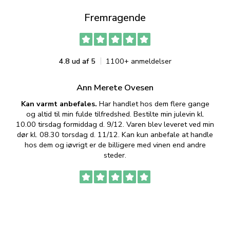
Fremragende
4.8 ud af 5
1100+ anmeldelser
Ann Merete Ovesen
Kan varmt anbefales.
Har handlet hos dem flere gange
og altid til min fulde tilfredshed. Bestilte min julevin kl.
f
10.00 tirsdag formiddag d. 9/12. Varen blev leveret ved min
p
dør kl. 08.30 torsdag d. 11/12. Kan kun anbefale at handle
hos dem og iøvrigt er de billigere med vinen end andre
t
steder.