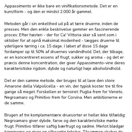
Appassimento er ikke bare en vinifikationsmetode. Det er en
kunstform - og den er mindst 2.000 år gammel.
Metoden går i sin enkelthed ud på at tørre druerne, inden de
presses. Men den enkle beskrivelse gemmer en fascinerende
proces: Efter høsten - der for Ca' Vittoria sker så sent som i
oktober for at opnå maksimal modenhed - lægges druerne til
yderligere tørring i ca. 15 dage. I løbet af disse 15 dage
fordamper op til 50% af druernes vandindhold. Det, der tilbage,
er en koncentreret essens af frugt, sukker og aroma - og det er
præcis denne koncentration, der giver Appassimento-vine deres
karakteristiske rigdom, dybde og naturligt høje alkoholindhold.
Det er den samme metode, der bruges til at lave den store
Amarone della Valpolicella - en vin, der typisk koster tre til fire
gange så meget. Forskellen er terroiret: Puglia frem for Veneto,
Negroamaro og Primitivo frem for Corvina. Men ambitionerne er
de samme.
Brugen af tre komplementære druesorter er heller ikke tilfældig:
Negroamaro giver dybde, farve og den karakteristiske mørke
frugt. Primitivo tilfører saftig bærfrugt og sødme. Merlot blødgør
tanninerne og giver en silkeagtig tekstur. Tilsammen skaber de