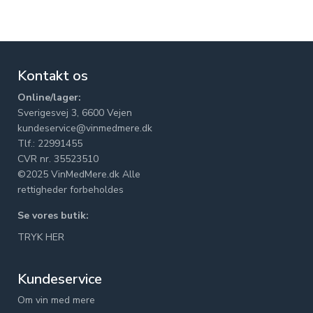
Kontakt os
Online/lager:
Sverigesvej 3, 6600 Vejen
kundeservice@vinmedmere.dk
Tlf.: 22991455
CVR nr. 35523510
©2025 VinMedMere.dk Alle
rettigheder forbeholdes
Se vores butik:
TRYK HER
Kundeservice
Om vin med mere