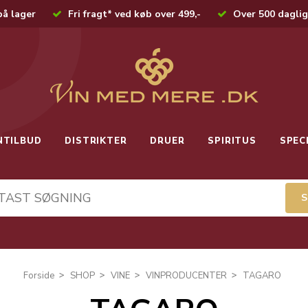
på lager
Fri fragt* ved køb over 499,-
Over 500 daglig
NTILBUD
DISTRIKTER
DRUER
SPIRITUS
SPEC
Forside
SHOP
VINE
VINPRODUCENTER
TAGARO