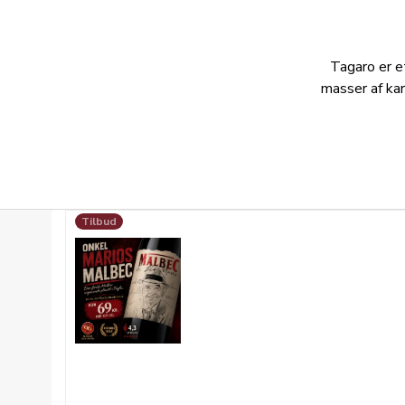
Tagaro er et
masser af kar
Tilbud