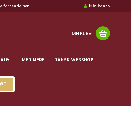
e forsendelser
Min konto
DIN KURV
IALØL
MED MERE
DANSK WEBSHOP