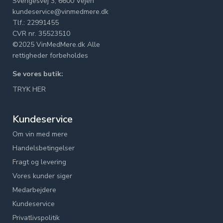
Sverigesvej 3, 6600 Vejen
kundeservice@vinmedmere.dk
Tlf.: 22991455
CVR nr. 35523510
©2025 VinMedMere.dk Alle
rettigheder forbeholdes
Se vores butik:
TRYK HER
Kundeservice
Om vin med mere
Handelsbetingelser
Fragt og levering
Vores kunder siger
Medarbejdere
Kundeservice
Privatlivspolitik