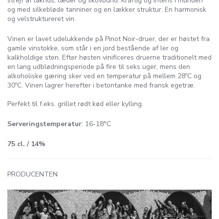
strejf af lakrids, læder og skovbund. Kraftig og intens i munden
og med silkebløde tanniner og en lækker struktur. En harmonisk
og velstruktureret vin.
Vinen er lavet udelukkende på Pinot Noir-druer, der er høstet fra
gamle vinstokke, som står i en jord bestående af ler og
kalkholdige sten. Efter høsten vinificeres druerne traditionelt med
en lang udblødningsperiode på fire til seks uger, mens den
alkoholiske gæring sker ved en temperatur på mellem 28ºC og
30ºC. Vinen lagrer herefter i betontanke med fransk egetræ.
Perfekt til f.eks. grillet rødt kød eller kylling.
Serveringstemperatur
: 16-18°C
75 cl. / 14%
PRODUCENTEN