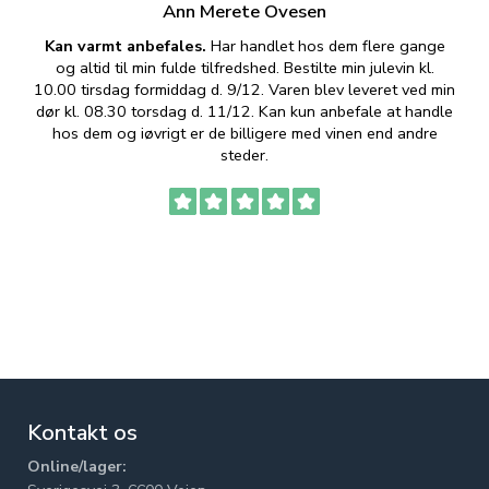
Ann Merete Ovesen
Kan varmt anbefales.
Har handlet hos dem flere gange
og altid til min fulde tilfredshed. Bestilte min julevin kl.
f
10.00 tirsdag formiddag d. 9/12. Varen blev leveret ved min
p
dør kl. 08.30 torsdag d. 11/12. Kan kun anbefale at handle
hos dem og iøvrigt er de billigere med vinen end andre
t
steder.
Kontakt os
Online/lager: