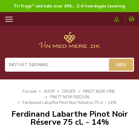
Fri fragt* ved køb over 499,-
.
2-4 hverdages levering
T
o
g
g
l
e
n
a
v
i
g
Forside
SHOP
DRUER
PINOT NOIR VINE
a
PINOT NOIR RØDVIN
t
Ferdinand Labarthe Pinot Noir Réserve 75 cl. - 14%
i
Ferdinand Labarthe Pinot Noir
o
Réserve 75 cl. - 14%
n