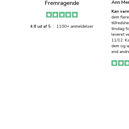
Ann Me
Fremragende
Kan varm
dem flere
tilfredshe
4.8 ud af 5
1100+ anmeldelser
tirsdag f
leveret v
11/12. K
dem og iø
end andre