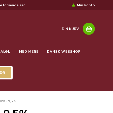
e forsendelser
Min konto
DIN KURV
IALØL
MED MERE
DANSK WEBSHOP
lich - 9,5%