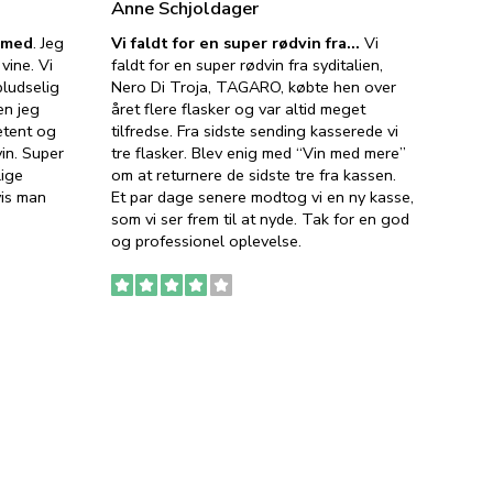
Anne Schjoldager
Jette
e med
. Jeg
Vi faldt for en super rødvin fra…
Vi
VIN M
vine. Vi
faldt for en super rødvin fra syditalien,
VIN M
ludselig
Nero Di Troja, TAGARO, købte hen over
velsma
en jeg
året flere flasker og var altid meget
vejled
etent og
tilfredse. Fra sidste sending kasserede vi
god ve
in. Super
tre flasker. Blev enig med “Vin med mere”
har a
lige
om at returnere de sidste tre fra kassen.
lytten
vis man
Et par dage senere modtog vi en ny kasse,
i forb
som vi ser frem til at nyde. Tak for en god
så meg
og professionel oplevelse.
den. D
to fyl
Ingen
erstat
service