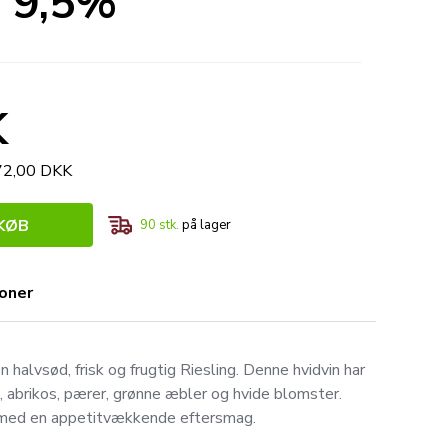
- 9,5%
K
372,00 DKK
KØB
90
stk.
på lager
ioner
n halvsød, frisk og frugtig Riesling. Denne hvidvin har
e, abrikos, pærer, grønne æbler og hvide blomster.
 med en appetitvækkende eftersmag.