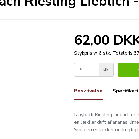
ch Riesling Lieblich 
62,00 DK
Stykpris v/ 6 stk.
Totalpris 
stk.
Beskrivelse
Specifikat
Maybach Riesling Lieblich er e
en lækker duft af ananas, lim
Smagen er lækker og frugtig