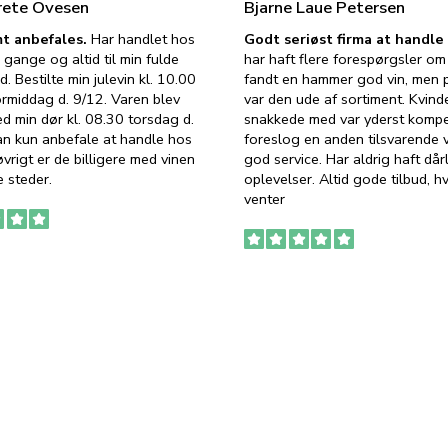
rete Ovesen
Bjarne Laue Petersen
t anbefales.
Har handlet hos
Godt seriøst firma at handl
 gange og altid til min fulde
har haft flere forespørgsler om 
d. Bestilte min julevin kl. 10.00
fandt en hammer god vin, men p
ormiddag d. 9/12. Varen blev
var den ude af sortiment. Kvind
ed min dør kl. 08.30 torsdag d.
snakkede med var yderst komp
an kun anbefale at handle hos
foreslog en anden tilsvarende v
vrigt er de billigere med vinen
god service. Har aldrig haft dår
 steder.
oplevelser. Altid gode tilbud, h
venter