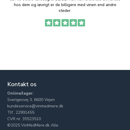
hos dem og iøvrigt er de billigere med vinen end andre
t
steder.
Kontakt os
Online/lager:
Sverigesvej 3, 6600 Vejen
kundeservice@vinmedmere.dk
Tlf.: 22991455
CVR nr. 35523510
©2025 VinMedMere.dk Alle