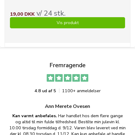
v/ 24 stk.
19,00 DKK
Vis produkt
Fremragende
4.8 ud af 5
1100+ anmeldelser
Ann Merete Ovesen
Kan varmt anbefales.
Har handlet hos dem flere gange
og altid til min fulde tilfredshed. Bestilte min julevin kl.
f
10.00 tirsdag formiddag d. 9/12. Varen blev leveret ved min
p
dør kl. 08.30 torsdag d. 11/12. Kan kun anbefale at handle