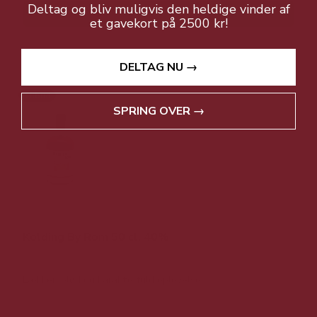
Deltag og bliv muligvis den heldige vinder af
Vis produkt
et gavekort på 2500 kr!
DELTAG NU →
Tilbud
SPRING OVER →
Kolding By Rom 50 cl. 40%
Lækker, blød og karakterfuld oplevelse.