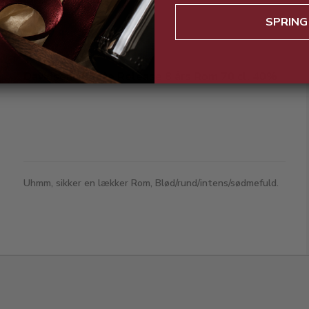
SPRING
Davidsens Pirate Release 8 års Rom 70 cl. 40%
Uhmm, sikker en lækker Rom, Blød/rund/intens/sødmefuld.