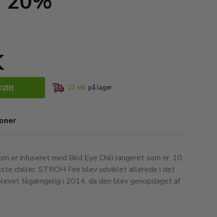
 - 20%
K
KØB
21
stk.
på lager
ioner
om er infuseret med Bird Eye Chili rangeret som nr. 10
te chili’er. STROH Fire blev udviklet allerede i det
blevet tilgængelig i 2014, da den blev genopdaget af