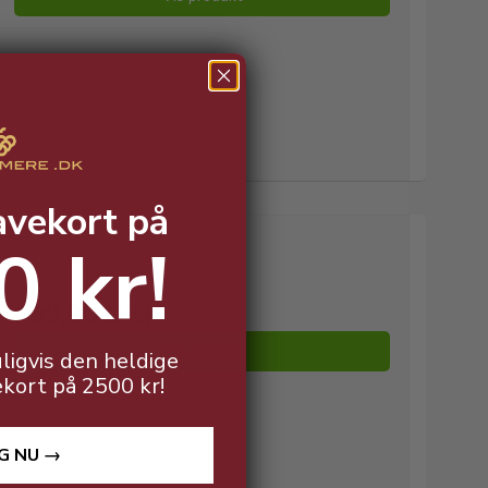
avekort på
0 kr!
299,00 DKK
189,00 DKK
Vis produkt
ligvis den heldige
ekort på 2500 kr!
G NU →