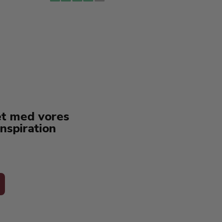
erstat
service
et med vores
nspiration