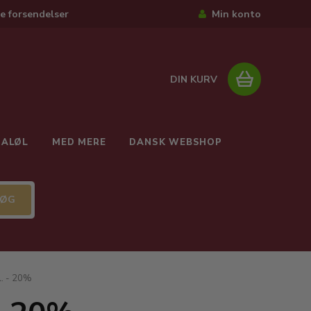
e forsendelser
Min konto
DIN KURV
IALØL
MED MERE
DANSK WEBSHOP
l. - 20%