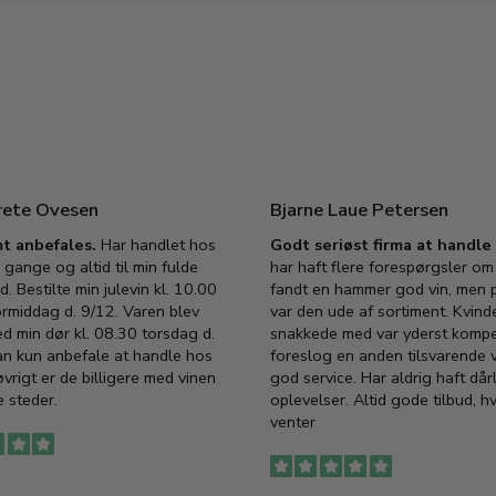
rete Ovesen
Bjarne Laue Petersen
t anbefales.
Har handlet hos
Godt seriøst firma at handl
 gange og altid til min fulde
har haft flere forespørgsler om 
d. Bestilte min julevin kl. 10.00
fandt en hammer god vin, men p
ormiddag d. 9/12. Varen blev
var den ude af sortiment. Kvind
ed min dør kl. 08.30 torsdag d.
snakkede med var yderst komp
an kun anbefale at handle hos
foreslog en anden tilsvarende v
vrigt er de billigere med vinen
god service. Har aldrig haft dår
 steder.
oplevelser. Altid gode tilbud, h
venter