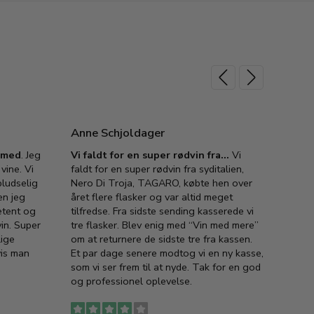
Anne Schjoldager
Jette
e med
. Jeg
Vi faldt for en super rødvin fra…
Vi
VIN M
vine. Vi
faldt for en super rødvin fra syditalien,
VIN M
ludselig
Nero Di Troja, TAGARO, købte hen over
velsma
en jeg
året flere flasker og var altid meget
vejled
etent og
tilfredse. Fra sidste sending kasserede vi
god ve
in. Super
tre flasker. Blev enig med “Vin med mere”
har a
lige
om at returnere de sidste tre fra kassen.
lytten
vis man
Et par dage senere modtog vi en ny kasse,
i forb
som vi ser frem til at nyde. Tak for en god
så meg
og professionel oplevelse.
den. D
to fyl
Ingen