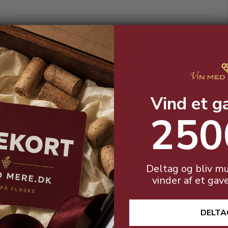
Håndpakket i en særlig skindpose.
Vind et g
250
Ron Barceló Organic Rom 70 cl. - 37,5%
Deltag og bliv mu
vinder af et gav
Blød, fyldig og smuk rom
DELTA