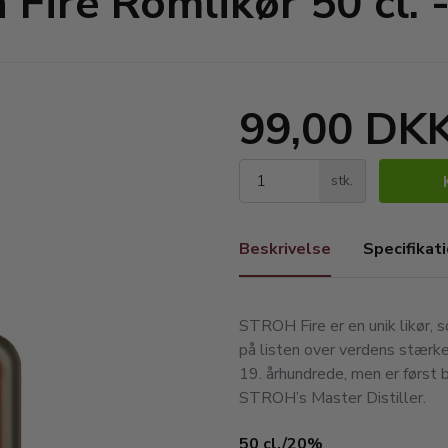
 Fire Romlikør 50 cl.
99,00 DK
stk.
Beskrivelse
Specifikat
STROH Fire er en unik likør, s
på listen over verdens stærkes
19. århundrede, men er først 
STROH’s Master Distiller.
50 cl./20%