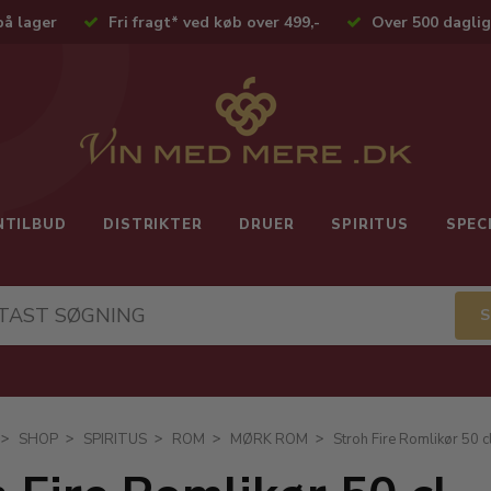
på lager
Fri fragt* ved køb over 499,-
Over 500 daglig
NTILBUD
DISTRIKTER
DRUER
SPIRITUS
SPEC
SHOP
SPIRITUS
ROM
MØRK ROM
Stroh Fire Romlikør 50 c