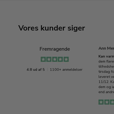
Vores kunder siger
Ann Me
Fremragende
Kan varm
dem flere
tilfredshe
4.8 ud af 5
1100+ anmeldelser
tirsdag f
leveret v
11/12. K
dem og iø
end andre