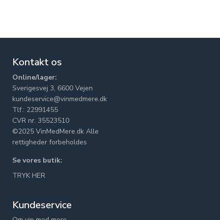
Kontakt os
Online/lager:
Sverigesvej 3, 6600 Vejen
kundeservice@vinmedmere.dk
Tlf.: 22991455
CVR nr. 35523510
©2025 VinMedMere.dk Alle
rettigheder forbeholdes
Se vores butik:
TRYK HER
Kundeservice
Om vin med mere