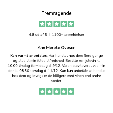
Fremragende
4.8 ud af 5
1100+ anmeldelser
Ann Merete Ovesen
Kan varmt anbefales.
Har handlet hos dem flere gange
og altid til min fulde tilfredshed. Bestilte min julevin kl.
f
10.00 tirsdag formiddag d. 9/12. Varen blev leveret ved min
p
dør kl. 08.30 torsdag d. 11/12. Kan kun anbefale at handle
hos dem og iøvrigt er de billigere med vinen end andre
t
steder.