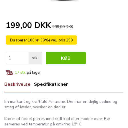
199,00 DKK
299,00 DKK
Du sparer 100 kr (33%) vejl. pris 299
stk.
KØB
17
stk.
på lager
Beskrivelse
Specifikationer
En markant og kraftfuld Amarone. Den har en dejlig sødme og
smag af læder, svesker og dadler.
Kan med fordel parres med rødt kød eller modne oste. Bør
serveres ved temperatur på omkring 18° C.