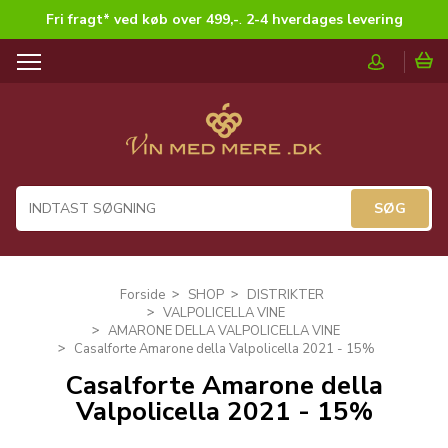
Fri fragt* ved køb over 499,-
.
2-4 hverdages levering
T
o
g
g
l
e
n
a
v
i
g
Forside
SHOP
DISTRIKTER
a
VALPOLICELLA VINE
t
AMARONE DELLA VALPOLICELLA VINE
i
Casalforte Amarone della Valpolicella 2021 - 15%
o
Casalforte Amarone della
n
Valpolicella 2021 - 15%