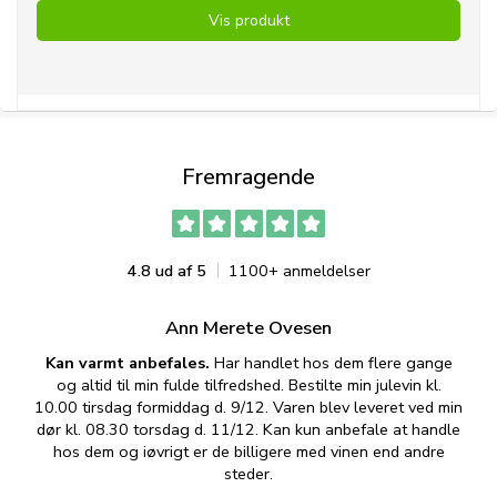
Vis produkt
Fremragende
4.8 ud af 5
1100+ anmeldelser
Ann Merete Ovesen
Kan varmt anbefales.
Har handlet hos dem flere gange
og altid til min fulde tilfredshed. Bestilte min julevin kl.
f
10.00 tirsdag formiddag d. 9/12. Varen blev leveret ved min
p
dør kl. 08.30 torsdag d. 11/12. Kan kun anbefale at handle
hos dem og iøvrigt er de billigere med vinen end andre
t
steder.