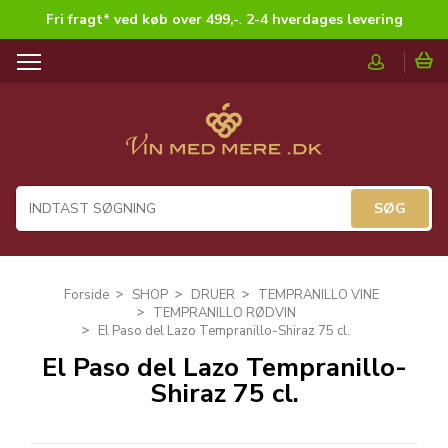
Fri fragt* ved køb over 499,-
.
2-4 hverdages levering
T
o
g
g
l
e
n
a
v
i
g
Forside
SHOP
DRUER
TEMPRANILLO VINE
a
TEMPRANILLO RØDVIN
t
El Paso del Lazo Tempranillo-Shiraz 75 cl.
i
El Paso del Lazo Tempranillo-
o
Shiraz 75 cl.
n