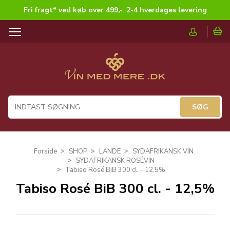
Fri fragt* ved køb over 499,-
.
2-4 hverdages levering
T
o
g
g
l
e
n
a
v
i
g
Forside
SHOP
LANDE
SYDAFRIKANSK VIN
a
SYDAFRIKANSK ROSÉVIN
t
Tabiso Rosé BiB 300 cl. - 12,5%
i
Tabiso Rosé BiB 300 cl. - 12,5%
o
n