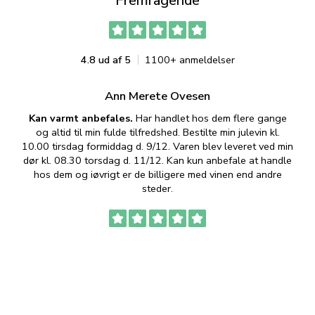
Fremragende
4.8 ud af 5
1100+ anmeldelser
Ann Merete Ovesen
Kan varmt anbefales.
Har handlet hos dem flere gange
og altid til min fulde tilfredshed. Bestilte min julevin kl.
f
10.00 tirsdag formiddag d. 9/12. Varen blev leveret ved min
p
dør kl. 08.30 torsdag d. 11/12. Kan kun anbefale at handle
hos dem og iøvrigt er de billigere med vinen end andre
t
steder.