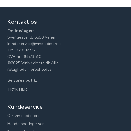
Kontakt os
Online/lager:
Sverigesvej 3, 6600 Vejen
kundeservice@vinmedmere.dk
Tlf.: 22991455
CVR nr. 35523510
©2025 VinMedMere.dk Alle
rettigheder forbeholdes
Se vores butik:
TRYK HER
Kundeservice
Om vin med mere
Handelsbetingelser