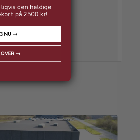
ligvis den heldige
ekort på 2500 kr!
G NU →
 OVER →