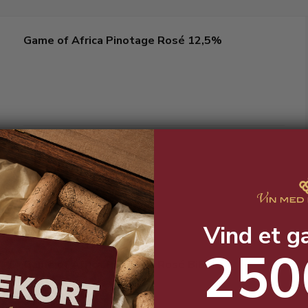
Game of Africa Pinotage Rosé 12,5%
Sprød, frisk og frugtig.
Vind et g
250
Game of Africa Pinotage Rosé BiB 3 L.