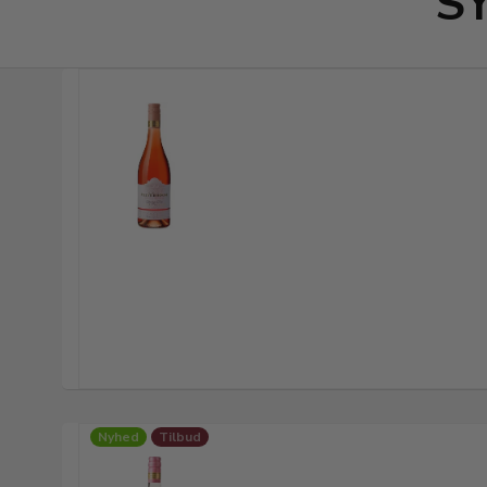
S
Nyhed
Tilbud