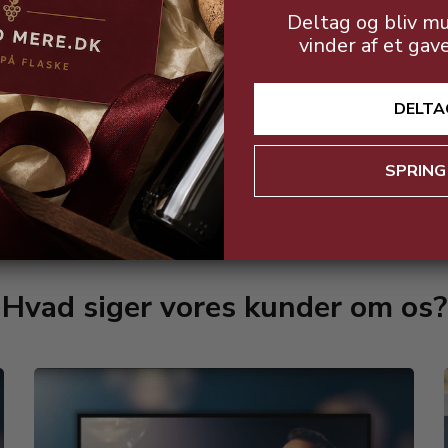
Deltag og bliv mu
vinder af et gav
Sprød, frisk og frugtig.
DELTA
SPRING
Hvad siger vores kunder om os?