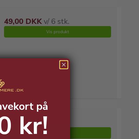
49,00 DKK
v/ 6 stk.
Vis produkt
avekort på
0 kr!
149,00 DKK
Vis produkt