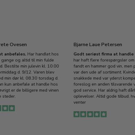
rete Ovesen
Bjarne Laue Petersen
t anbefales.
Har handlet hos
Godt seriøst firma at handl
 gange og altid til min fulde
har haft flere forespørgsler om 
d. Bestilte min julevin kl. 10.00
fandt en hammer god vin, men p
ormiddag d. 9/12. Varen blev
var den ude af sortiment. Kvind
ed min dør kl. 08.30 torsdag d.
snakkede med var yderst komp
an kun anbefale at handle hos
foreslog en anden tilsvarende v
vrigt er de billigere med vinen
god service. Har aldrig haft dår
 steder.
oplevelser. Altid gode tilbud, h
venter