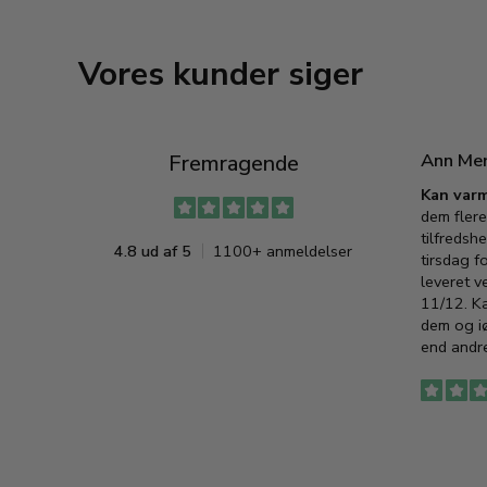
Vores kunder siger
Ann Me
Fremragende
Kan varm
dem flere
tilfredshe
4.8 ud af 5
1100+ anmeldelser
tirsdag f
leveret v
11/12. K
dem og iø
end andre