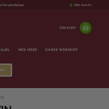
e forsendelser
Min konto
DIN KURV
IALØL
MED MERE
DANSK WEBSHOP
VIN