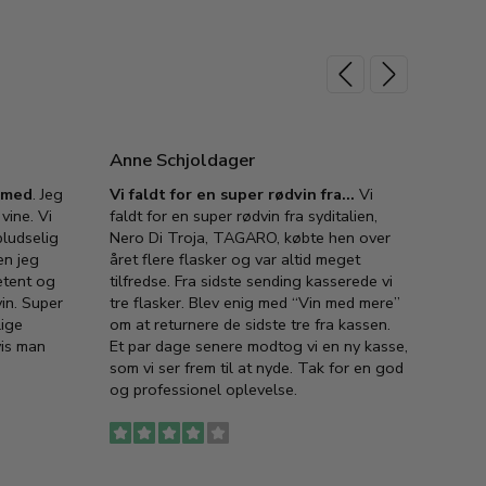
Anne Schjoldager
Jette
e med
. Jeg
Vi faldt for en super rødvin fra…
Vi
VIN M
vine. Vi
faldt for en super rødvin fra syditalien,
VIN M
ludselig
Nero Di Troja, TAGARO, købte hen over
velsma
en jeg
året flere flasker og var altid meget
vejled
etent og
tilfredse. Fra sidste sending kasserede vi
god ve
in. Super
tre flasker. Blev enig med “Vin med mere”
har a
lige
om at returnere de sidste tre fra kassen.
lytten
vis man
Et par dage senere modtog vi en ny kasse,
i forb
som vi ser frem til at nyde. Tak for en god
så meg
og professionel oplevelse.
den. D
to fyl
Ingen
erstat
service