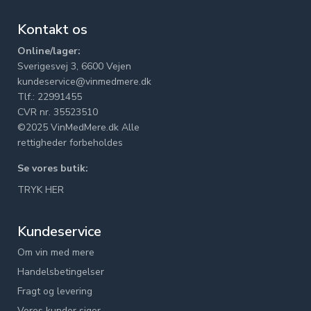
Kontakt os
Online/lager:
Sverigesvej 3, 6600 Vejen
kundeservice@vinmedmere.dk
Tlf.: 22991455
CVR nr. 35523510
©2025 VinMedMere.dk Alle
rettigheder forbeholdes
Se vores butik:
TRYK HER
Kundeservice
Om vin med mere
Handelsbetingelser
Fragt og levering
Vores kunder siger