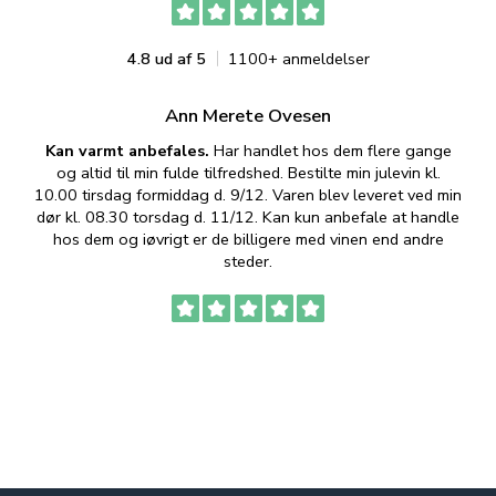
4.8 ud af 5
1100+ anmeldelser
Ann Merete Ovesen
Kan varmt anbefales.
Har handlet hos dem flere gange
og altid til min fulde tilfredshed. Bestilte min julevin kl.
f
10.00 tirsdag formiddag d. 9/12. Varen blev leveret ved min
p
dør kl. 08.30 torsdag d. 11/12. Kan kun anbefale at handle
hos dem og iøvrigt er de billigere med vinen end andre
t
steder.