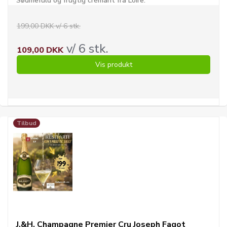
Sødmefuld og frugtig crémant fra Loire.
199,00 DKK v/ 6 stk.
v/ 6 stk.
109,00 DKK
Vis produkt
Tilbud
J.&H. Champagne Premier Cru Joseph Fagot