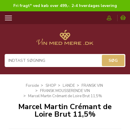
Fri fragt* ved køb over 499,-
.
2-4 hverdages levering
T
o
g
g
l
e
n
a
v
i
g
Forside
SHOP
LANDE
FRANSK VIN
a
FRANSK MOUSSERENDE VIN
t
Marcel Martin Crémant de Loire Brut 11,5%
i
Marcel Martin Crémant de
o
Loire Brut 11,5%
n