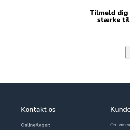
Tilmeld dig
stærke ti
Em
Kontakt os
Kunde
Om vin m
Online/lager: