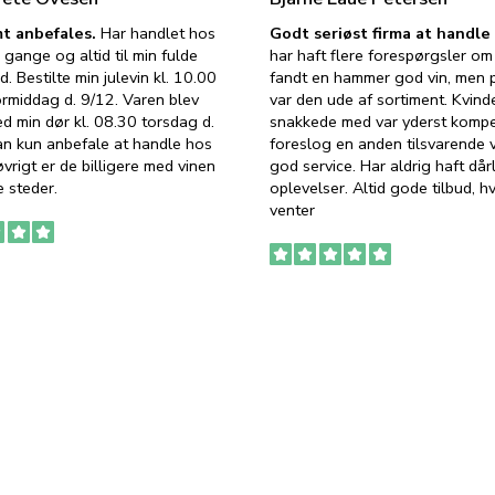
t anbefales.
Har handlet hos
Godt seriøst firma at handl
 gange og altid til min fulde
har haft flere forespørgsler om 
d. Bestilte min julevin kl. 10.00
fandt en hammer god vin, men p
ormiddag d. 9/12. Varen blev
var den ude af sortiment. Kvind
ed min dør kl. 08.30 torsdag d.
snakkede med var yderst komp
an kun anbefale at handle hos
foreslog en anden tilsvarende v
vrigt er de billigere med vinen
god service. Har aldrig haft dår
 steder.
oplevelser. Altid gode tilbud, h
venter