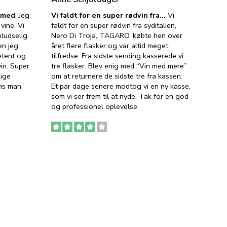
e med
. Jeg
Vi faldt for en super rødvin fra…
Vi
VIN M
vine. Vi
faldt for en super rødvin fra syditalien,
VIN M
ludselig
Nero Di Troja, TAGARO, købte hen over
velsma
en jeg
året flere flasker og var altid meget
vejled
etent og
tilfredse. Fra sidste sending kasserede vi
god ve
in. Super
tre flasker. Blev enig med “Vin med mere”
har a
lige
om at returnere de sidste tre fra kassen.
lytten
vis man
Et par dage senere modtog vi en ny kasse,
i forb
som vi ser frem til at nyde. Tak for en god
så meg
og professionel oplevelse.
den. D
to fyl
Ingen
erstat
service