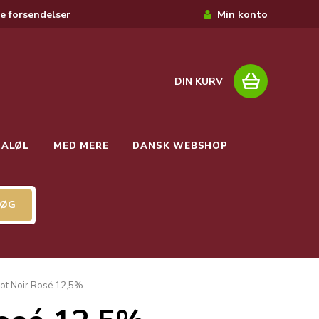
e forsendelser
Min konto
DIN KURV
IALØL
MED MERE
DANSK WEBSHOP
inot Noir Rosé 12,5%