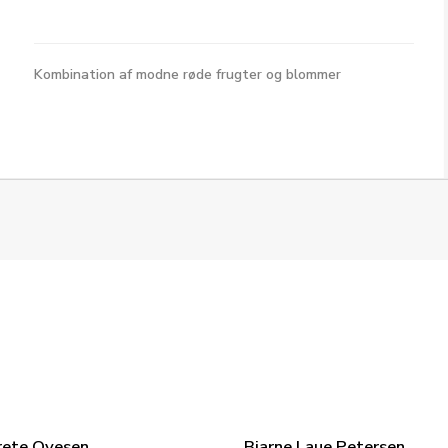
Kombination af modne røde frugter og blommer
rete Ovesen
Bjarne Laue Petersen