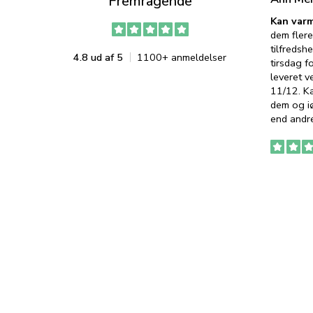
Fremragende
Kan varm
dem flere
tilfredshe
4.8 ud af 5
1100+ anmeldelser
tirsdag f
leveret v
11/12. K
dem og iø
end andre