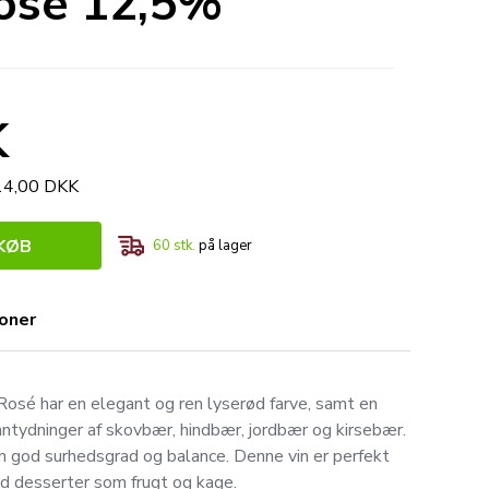
Rosé 12,5%
K
414,00 DKK
KØB
60
stk.
på lager
ioner
 Rosé har en elegant og ren lyserød farve, samt en
antydninger af skovbær, hindbær, jordbær og kirsebær.
en god surhedsgrad og balance. Denne vin er perfekt
d desserter som frugt og kage.