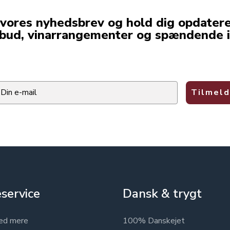
 vores nyhedsbrev og hold dig opdater
lbud, vinarrangementer og spændende i
ail
Tilmeld
service
Dansk & trygt
ed mere
100% Danskejet