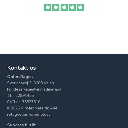
Kontakt os
Online/lager:
Sverigesvej 3, 6600 Vejen
kundeservice@vinmedmere.dk
Tlf.: 22991455
CVR nr. 35523510
©2025 VinMedMere.dk Alle
rettigheder forbeholdes
Se vores butik: