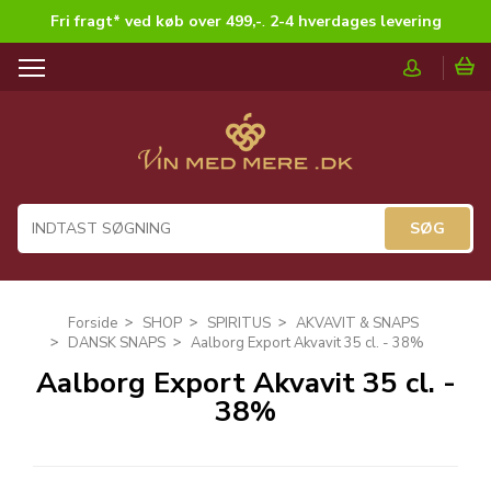
Fri fragt* ved køb over 499,-
.
2-4 hverdages levering
T
o
g
g
l
e
n
a
v
i
g
Forside
SHOP
SPIRITUS
AKVAVIT & SNAPS
a
DANSK SNAPS
Aalborg Export Akvavit 35 cl. - 38%
t
Aalborg Export Akvavit 35 cl. -
i
38%
o
n