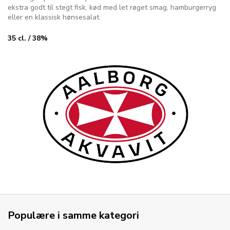
ekstra godt til stegt fisk, kød med let røget smag, hamburgerryg
eller en klassisk hønsesalat.
35 cl. / 38%
Populære i samme kategori