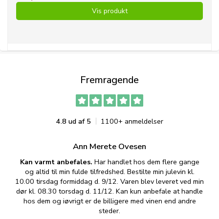
Vis produkt
Fremragende
4.8 ud af 5
1100+ anmeldelser
Ann Merete Ovesen
Kan varmt anbefales.
Har handlet hos dem flere gange
og altid til min fulde tilfredshed. Bestilte min julevin kl.
f
10.00 tirsdag formiddag d. 9/12. Varen blev leveret ved min
p
dør kl. 08.30 torsdag d. 11/12. Kan kun anbefale at handle
hos dem og iøvrigt er de billigere med vinen end andre
t
steder.