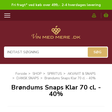
Fri fragt* ved køb over 499,-
.
2-4 hverdages levering
T
o
g
g
l
e
n
a
v
i
g
Forside
SHOP
SPIRITUS
AKVAVIT & SNAPS
a
DANSK SNAPS
Brøndums Snaps Klar 70 cl. - 40%
t
Brøndums Snaps Klar 70 cl. -
i
40%
o
n