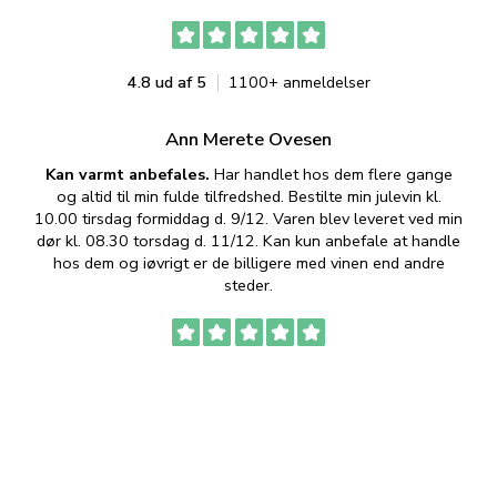
4.8 ud af 5
1100+ anmeldelser
Ann Merete Ovesen
Kan varmt anbefales.
Har handlet hos dem flere gange
og altid til min fulde tilfredshed. Bestilte min julevin kl.
f
10.00 tirsdag formiddag d. 9/12. Varen blev leveret ved min
p
dør kl. 08.30 torsdag d. 11/12. Kan kun anbefale at handle
hos dem og iøvrigt er de billigere med vinen end andre
t
steder.