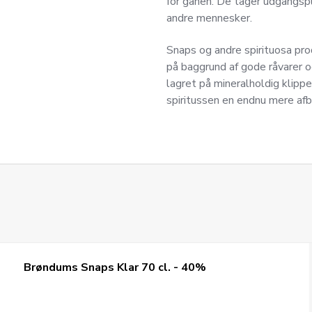
for ganen. De tager udgangspu
andre mennesker.
Snaps og andre spirituosa pr
på baggrund af gode råvarer o
lagret på mineralholdig klippeg
spiritussen en endnu mere af
Brøndums Snaps Klar 70 cl. - 40%