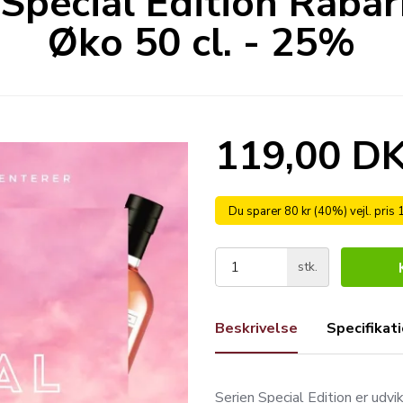
pecial Edition Rabar
Øko 50 cl. - 25%
119,00 D
Du sparer 80 kr (40%) vejl. pris
stk.
Beskrivelse
Specifikat
Serien Special Edition er udv