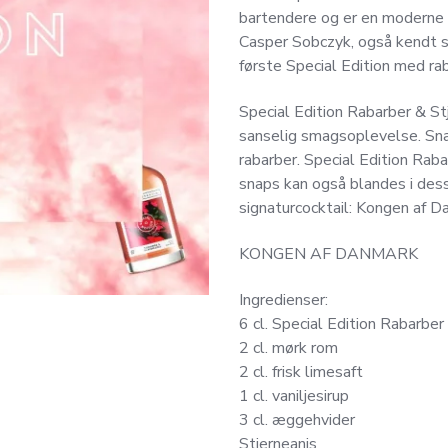
bartendere og er en moderne h
Casper Sobczyk, også kendt 
første Special Edition med rab
Special Edition Rabarber & St
sanselig smagsoplevelse. Sna
rabarber. Special Edition Rab
snaps kan også blandes i des
signaturcocktail: Kongen af D
KONGEN AF DANMARK
Ingredienser:
6 cl. Special Edition Rabarber
2 cl. mørk rom
2 cl. frisk limesaft
1 cl. vaniljesirup
3 cl. æggehvider
Stjerneanis