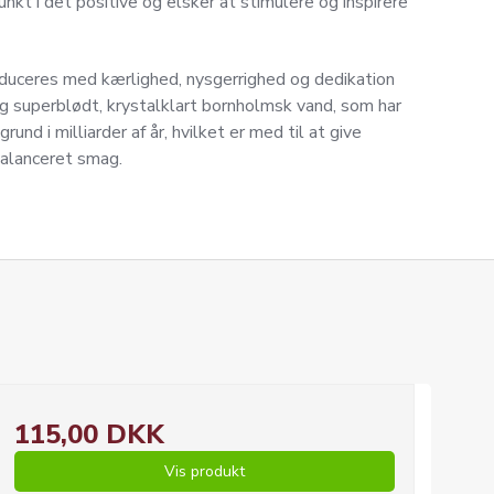
nkt i det positive og elsker at stimulere og inspirere
oduceres med kærlighed, nysgerrighed og dedikation
g superblødt, krystalklart bornholmsk vand, som har
rund i milliarder af år, hvilket er med til at give
balanceret smag.
115,00 DKK
Vis produkt