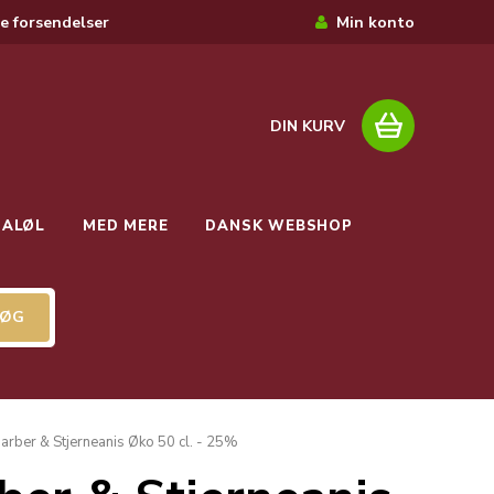
e forsendelser
Min konto
DIN KURV
IALØL
MED MERE
DANSK WEBSHOP
arber & Stjerneanis Øko 50 cl. - 25%