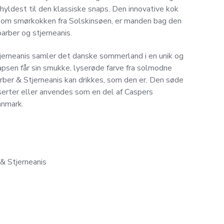
yldest til den klassiske snaps. Den innovative kok
som smørkokken fra Solskinsøen, er manden bag den
arber og stjerneanis.
jerneanis samler det danske sommerland i en unik og
psen får sin smukke, lyserøde farve fra solmodne
arber & Stjerneanis kan drikkes, som den er. Den søde
serter eller anvendes som en del af Caspers
anmark.
 & Stjerneanis