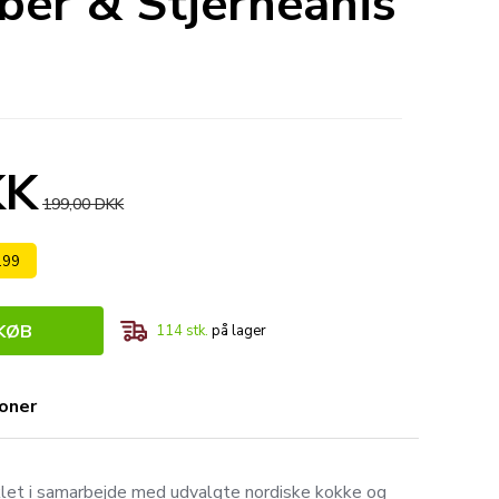
ber & Stjerneanis
KK
199,00 DKK
 199
KØB
114
stk.
på lager
ioner
iklet i samarbejde med udvalgte nordiske kokke og