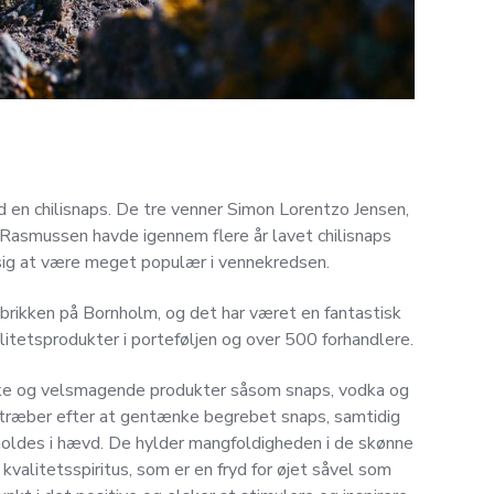
 en chilisnaps. De tre venner Simon Lorentzo Jensen,
 Rasmussen havde igennem flere år lavet chilisnaps
 sig at være meget populær i vennekredsen.
brikken på Bornholm, og det har været en fantastisk
alitetsprodukter i porteføljen og over 500 forhandlere.
kke og velsmagende produkter såsom snaps, vodka og
 stræber efter at gentænke begrebet snaps, samtidig
 holdes i hævd. De hylder mangfoldigheden i de skønne
valitetsspiritus, som er en fryd for øjet såvel som